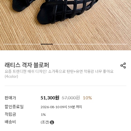
래티스 격자 블로퍼
요즘 트렌디한 매쉬 디자인! 소가죽으로 탄탄+유연 착용감 너무 좋아요
(4color)
51,300
원
57,000
원
10%
판매가
할인종료일
2026-08-10 09시 59분 까지
적립금
1%
배송비
(조건)