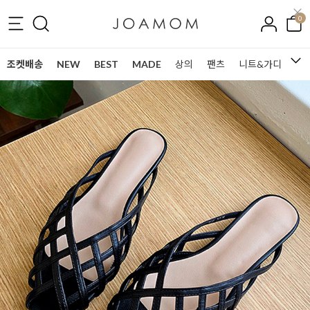
0
조켓배송
NEW
BEST
MADE
상의
팬츠
니트&가디건