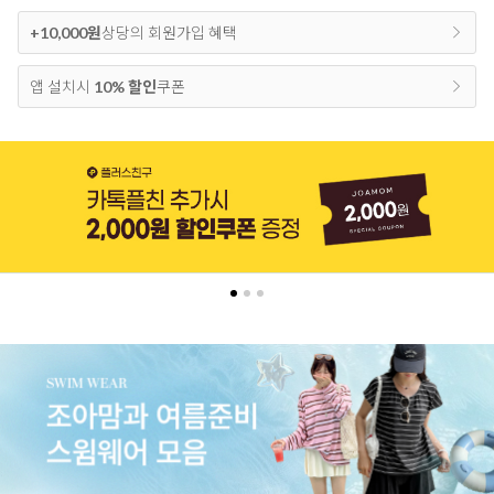
+10,000원
상당의 회원가입 혜택
앱 설치시
10% 할인
쿠폰