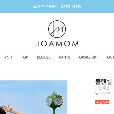
🌊 본격 여름준비!
UPTO ~87%
KNIT
TOP
BLOUSE
PANTS
OPS&SKIRT
OU
쿨텐셀 
기분 좋은 C
님 (2color /