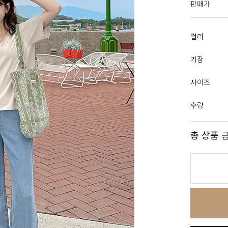
판매가
컬러
기장
사이즈
수량
총 상품 