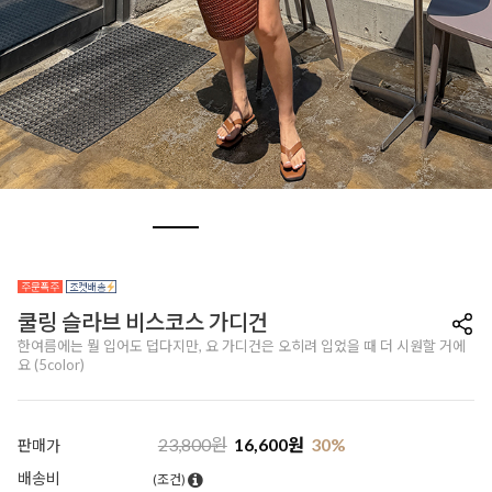
쿨링 슬라브 비스코스 가디건
한여름에는 뭘 입어도 덥다지만, 요 가디건은 오히려 입었을 때 더 시원할 거에
요 (5color)
23,800
원
16,600
원
30
%
판매가
배송비
(조건)