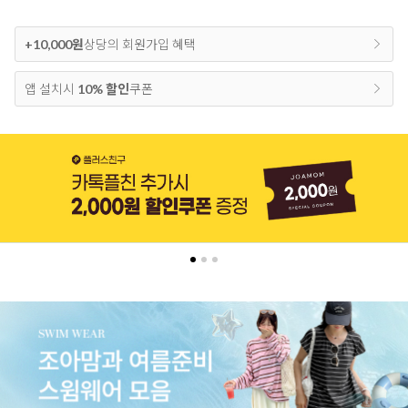
+10,000원
상당의 회원가입 혜택
앱 설치시
10% 할인
쿠폰