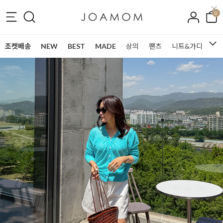
0
조켓배송
NEW
BEST
MADE
상의
팬츠
니트&가디건