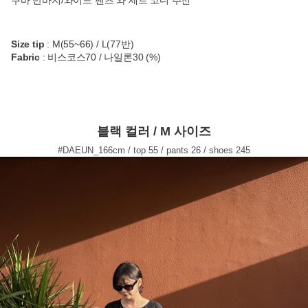
쿠바 반바지/와이드 팬츠 와 세트 코디 추천
Size tip
: M(55~66) / L(77반)
Fabric
: 비스코스70 / 나일론30 (%)
블랙 컬러 / M 사이즈
#DAEUN_166cm / top 55 / pants 26 / shoes 245