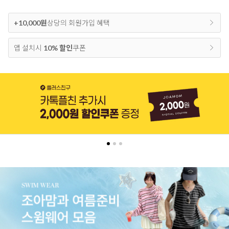
+10,000원
상당의 회원가입 혜택
앱 설치시
10% 할인
쿠폰