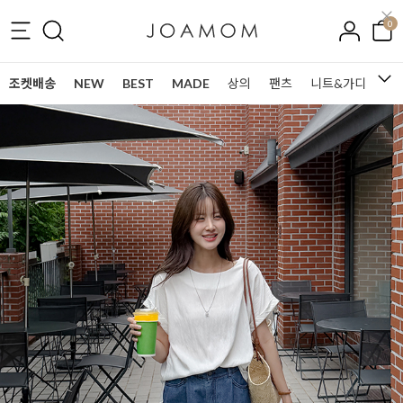
0
조켓배송
NEW
BEST
MADE
상의
팬츠
니트&가디건