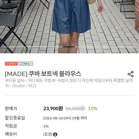
[MADE] 쿠바 보트넥 블라우스
무더운 날씨~ 어디에든 가볍게! 어렵지 않은 디자인에 데일리부터 특별한 날까
지~ (3color / M,L)
23,900
원
26,500
원
10%
판매가
할인종료일
2026-08-10 09시 59분 까지
적립금
1%
배송비
(조건)