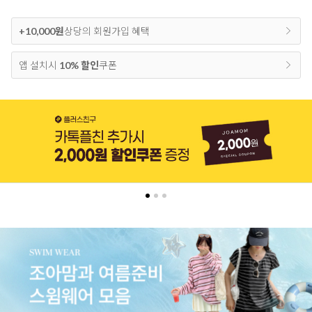
+10,000원
상당의 회원가입 혜택
앱 설치시
10% 할인
쿠폰