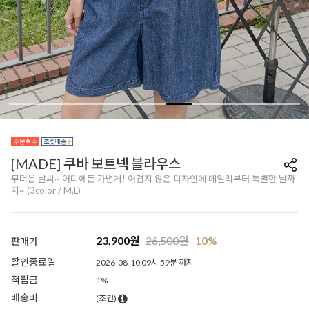
[MADE] 쿠바 보트넥 블라우스
무더운 날씨~ 어디에든 가볍게! 어렵지 않은 디자인에 데일리부터 특별한 날까
지~ (3color / M,L)
23,900
원
26,500
원
10%
판매가
할인종료일
2026-08-10 09시 59분 까지
적립금
1%
배송비
(조건)