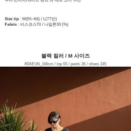
쿠바 반바지/와이드 팬츠 와 세트 코디 추천
Size tip
: M(55~66) / L(77반)
Fabric
: 비스코스70 / 나일론30 (%)
블랙 컬러 / M 사이즈
#DAEUN_166cm / top 55 / pants 26 / shoes 245