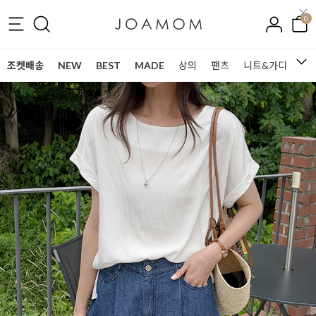
0
조켓배송
NEW
BEST
MADE
상의
팬츠
니트&가디건