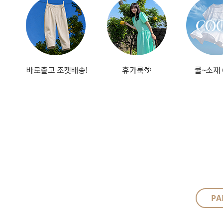
바로출고 조켓배송!
휴가룩🌴
쿨~소재 
PA