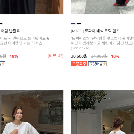
데이 어텀 반팔 티
[MADE] 로파이 배색 트랙 팬츠
레이드 된 원단으로 돌아왔어요★
'트랙팬츠'의 편안함을 멋스럽게 풀어냈
요한 아이템인 기본 티셔츠
어딘가 힙해보이고 세련미가 담긴 팬츠!
(2color / M,L)
(리뷰: 43)
00
원
18
%
30,600
원
34,000
원
10%