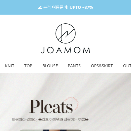
🌊 본격 여름준비!
UPTO ~87%
KNIT
TOP
BLOUSE
PANTS
OPS&SKIRT
OU