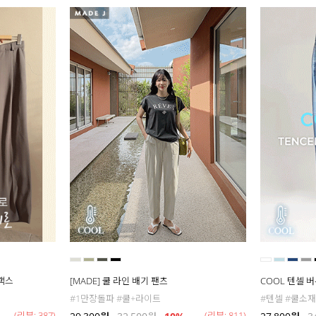
슬랙스
[MADE] 쿨 라인 배기 팬츠
COOL 텐셀 
#1만장돌파 #쿨+라이트
#텐셀 #쿨소재
(리뷰: 387)
(리뷰: 811)