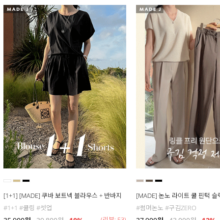
[1+1] [MADE] 쿠바 보트넥 블라우스 + 반바지
[MADE] 논노 라이트 쿨 핀턱 
#1+1 #쿨링 #셋업
#썸머논노 #구김ZERO
(리뷰: 53)