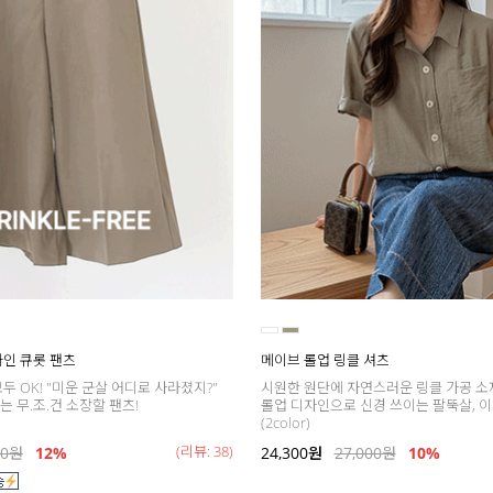
A라인 큐롯 팬츠
메이브 롤업 링클 셔츠
두 OK! "미운 군살 어디로 사라졌지?"
시원한 원단에 자연스러운 링클 가공 소
 무.조.건 소장할 팬츠!
롤업 디자인으로 신경 쓰이는 팔뚝살, 이
(2color)
(리뷰: 38)
00
원
12%
24,300
원
27,000
원
10%