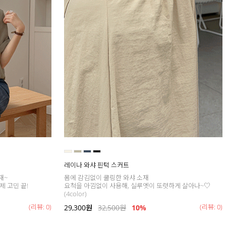
레이나 와샤 핀턱 스커트
재~
몸에 감김없이 쿨링한 와샤 소재
제 고민 끝!
요척을 아낌없이 사용해, 실루엣이 또렷하게 살아나~♡
(4color)
(리뷰: 0)
(리뷰: 0)
29,300
원
32,500
원
10%