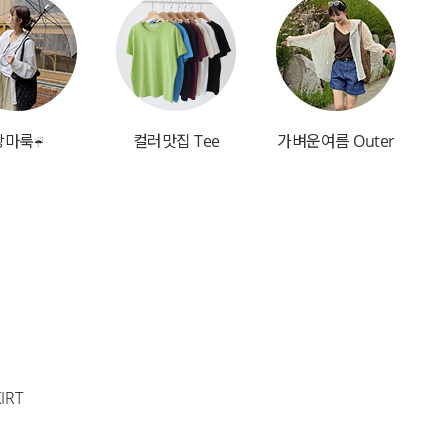
장마룩☔
컬러맛집 Tee
가벼운여름 Outer
IRT