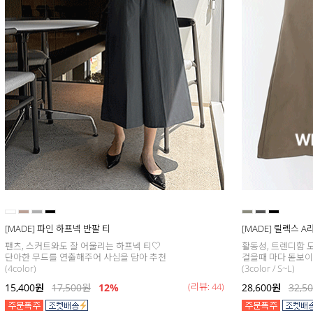
[MADE] 파인 하프넥 반팔 티
[MADE] 릴렉스 
팬츠, 스커트와도 잘 어울리는 하프넥 티♡
활동성, 트렌디함 모
단아한 무드를 연출해주어 사심을 담아 추천
걸을때 마다 돋보이는
(4color)
(3color / S~L)
(리뷰: 44)
15,400
원
17,500
원
12%
28,600
원
32,5