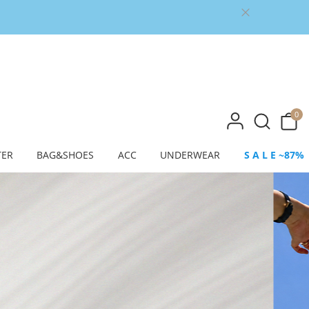
0
TER
BAG&SHOES
ACC
UNDERWEAR
S A L E ~87%