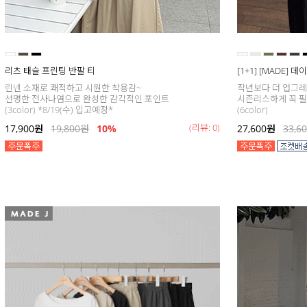
리츠 태슬 프린팅 반팔 티
[1+1] [MADE] 
린넨 소재로 쾌적하고 시원한 착용감~
작년보다 더 업그
선명한 전사나염으로 완성한 감각적인 포인트
시즌리스하게 꼭 필
(3color) *8/19(수) 입고예정*
(6color)
(리뷰: 0)
17,900
원
19,800
원
10%
27,600
원
33,6