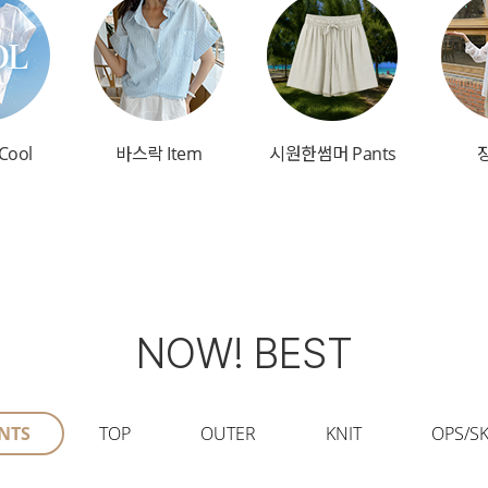
Cool
바스락 Item
시원한썸머 Pants
NOW! BEST
NTS
TOP
OUTER
KNIT
OPS/SK