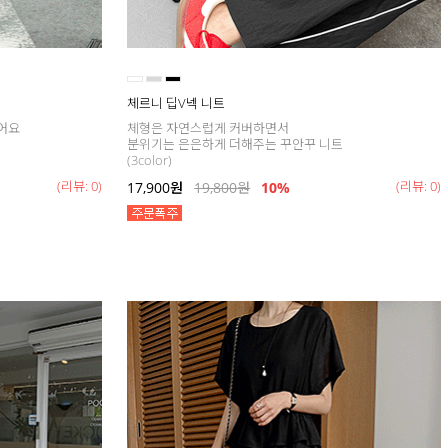
체르니 딥V넥 니트
어요
체형은 자연스럽게 커버하면서
분위기는 은은하게 더해주는 꾸안꾸 니트
(3color)
(리뷰: 0)
(리뷰: 0)
17,900
원
19,800
원
10%