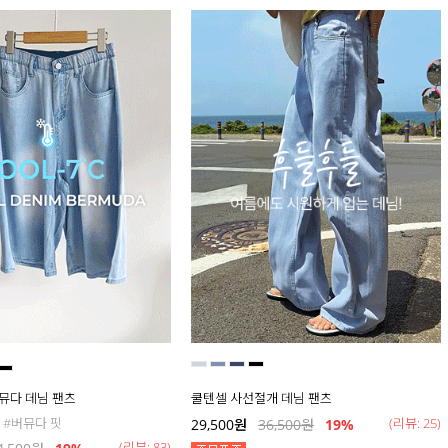
버뮤다 데님 팬츠
쿨텐셀 사선절개 데님 팬츠
 #버뮤다 핏
(리뷰: 25)
29,500
원
36,500
원
19
%
(리뷰: 83)