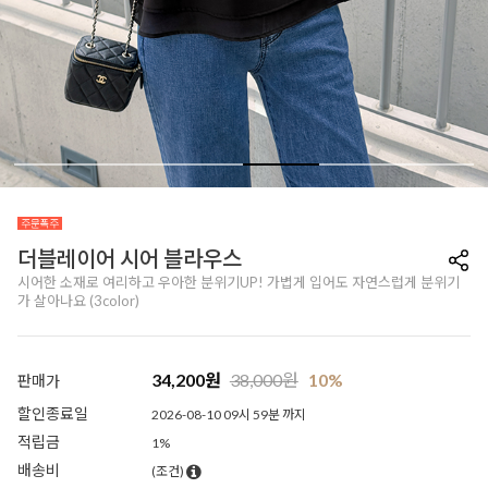
더블레이어 시어 블라우스
시어한 소재로 여리하고 우아한 분위기UP! 가볍게 입어도 자연스럽게 분위기
가 살아나요 (3color)
34,200
원
38,000
원
10%
판매가
할인종료일
2026-08-10 09시 59분 까지
적립금
1%
배송비
(조건)