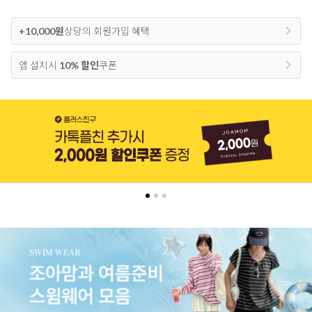
+10,000원
상당의 회원가입 혜택
앱 설치시
10% 할인
쿠폰