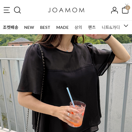
0
조켓배송
NEW
BEST
MADE
상의
팬츠
니트&가디건