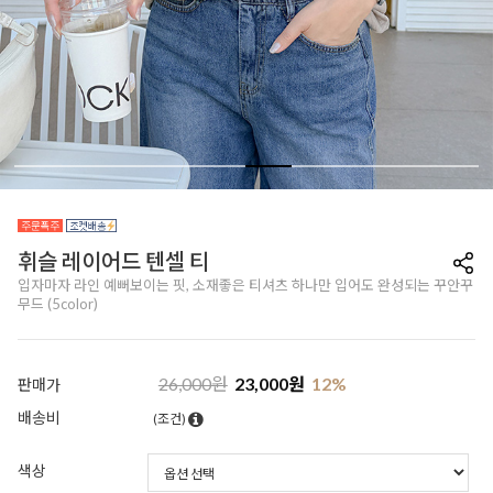
휘슬 레이어드 텐셀 티
입자마자 라인 예뻐보이는 핏, 소재좋은 티셔츠 하나만 입어도 완성되는 꾸안꾸
무드 (5color)
26,000
원
23,000
원
12
%
판매가
배송비
(조건)
색상