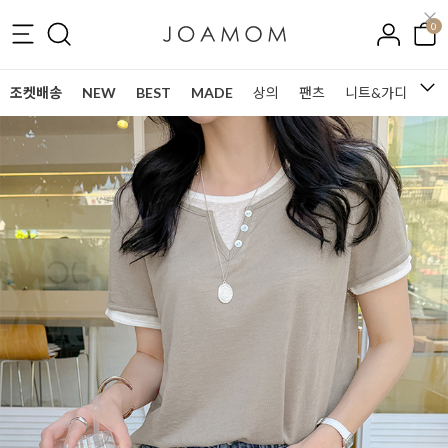
0
조켓배송
NEW
BEST
MADE
상의
팬츠
니트&가디건