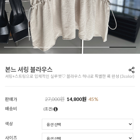
본느 셔링 블라우스
셔링+스트링으로 입체적인 실루엣♡ 블라우스 하나로 특별한 룩 완성 (3color)
27,000
원
14,800
원
45
%
판매가
배송비
(조건)
색상
사이즈