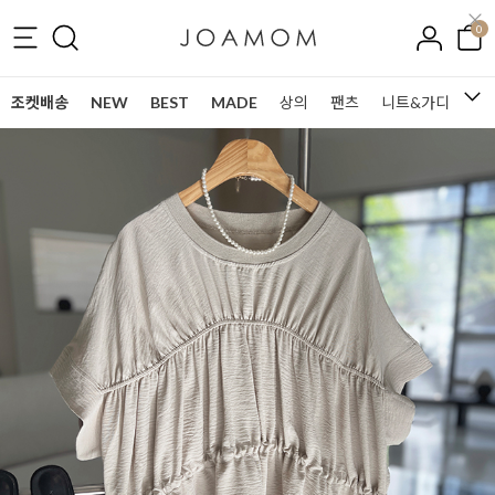
0
조켓배송
NEW
BEST
MADE
상의
팬츠
니트&가디건