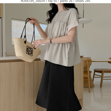
#DAEUN_166cm / top 55 / pants 26 / shoes 245