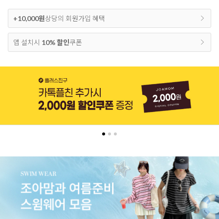
+10,000원
상당의 회원가입 혜택
앱 설치시
10% 할인
쿠폰