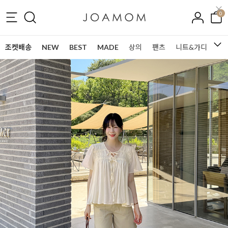
0
조켓배송
NEW
BEST
MADE
상의
팬츠
니트&가디건