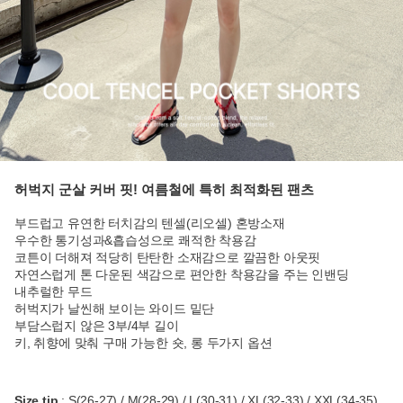
허벅지 군살 커버 핏! 여름철에 특히 최적화된 팬츠
부드럽고 유연한 터치감의 텐셀(리오셀) 혼방소재
우수한 통기성과&흡습성으로 쾌적한 착용감
코튼이 더해져 적당히 탄탄한 소재감으로 깔끔한 아웃핏
자연스럽게 톤 다운된 색감으로 편안한 착용감을 주는 인밴딩
내추럴한 무드
허벅지가 날씬해 보이는 와이드 밑단
부담스럽지 않은 3부/4부 길이
키, 취향에 맞춰 구매 가능한 숏, 롱 두가지 옵션
Size tip
: S(26-27) / M(28-29) / L(30-31) / XL(32-33) / XXL(34-35)