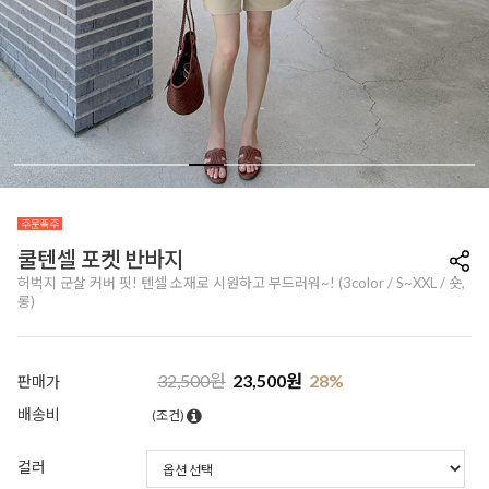
쿨텐셀 포켓 반바지
허벅지 군살 커버 핏! 텐셀 소재로 시원하고 부드러워~! (3color / S~XXL / 숏,
롱)
32,500
원
23,500
원
28
%
판매가
배송비
(조건)
컬러