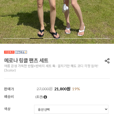
메로나 링클 팬츠 세트
여름 감성 가득한 반팔+반바지 세트 툭- 걸치기만 해도 코디 걱정 없어!
(3color)
27,000
원
21,800
원
19
%
판매가
배송비
(조건)
색상