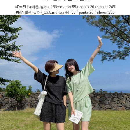
#DAEUN(메론 컬러)_166cm / top 55 / pants 26 / shoes 245
#NY(블랙 컬러)_160cm / top 44~55 / pants 26 / shoes 235