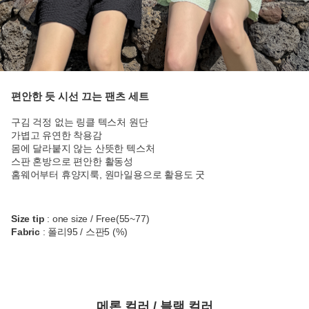
편안한 듯 시선 끄는 팬츠 세트
구김 걱정 없는 링클 텍스처 원단
가볍고 유연한 착용감
몸에 달라붙지 않는 산뜻한 텍스처
스판 혼방으로 편안한 활동성
홈웨어부터 휴양지룩, 원마일용으로 활용도 굿
Size tip
: one size / Free(55~77)
Fabric
: 폴리95 / 스판5 (%)
메론 컬러 / 블랙 컬러