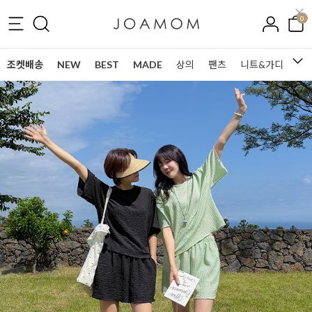
0
조켓배송
NEW
BEST
MADE
상의
팬츠
니트&가디건