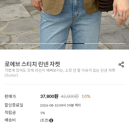
로에브 스티치 린넨 자켓
가볍게 입어도 상체 라인이 예뻐보이는, 소장 안 할 이유가 없는 린넨 자켓
(3color)
37,800
원
42,000
원
10%
판매가
할인종료일
2026-08-10 09시 59분 까지
적립금
1%
배송비
(조건)