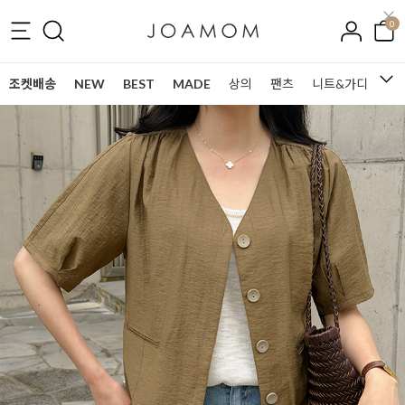
0
조켓배송
NEW
BEST
MADE
상의
팬츠
니트&가디건