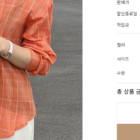
판매가
할인종료일
적립금
컬러
사이즈
수량
총 상품 