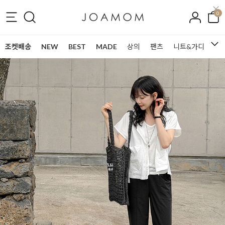
0
조켓배송
NEW
BEST
MADE
상의
팬츠
니트&가디건