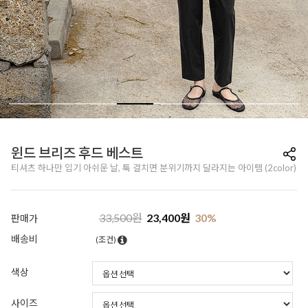
윈드 브리즈 후드 베스트
티셔츠 하나만 입기 아쉬운 날, 툭 걸치면 분위기까지 달라지는 아이템 (2color)
33,500
원
23,400
원
30
%
판매가
배송비
(조건)
색상
사이즈