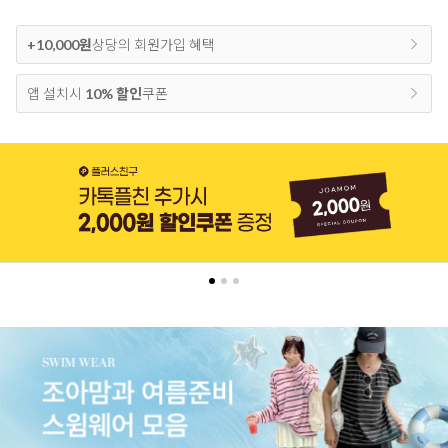
+10,000원
상당의 회원가입 혜택
앱 설치시
10% 할인
쿠폰