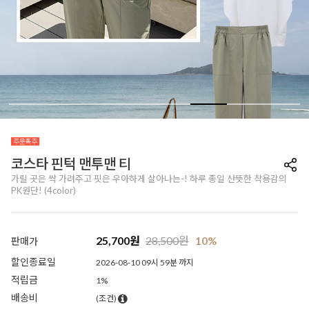
코스타 핀턱 맨투맨 티
가릴 곳은 싹 가려주고 핏은 우아하게 살아나는-! 하루 종일 산뜻한 착용감의
PK원단! (4color)
25,700
원
28,500
원
10%
판매가
할인종료일
2026-08-10 09시 59분 까지
적립금
1%
배송비
(조건)