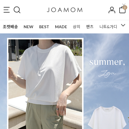
0
조켓배송
NEW
BEST
MADE
상의
팬츠
니트&가디건