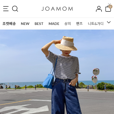
0
조켓배송
NEW
BEST
MADE
상의
팬츠
니트&가디건