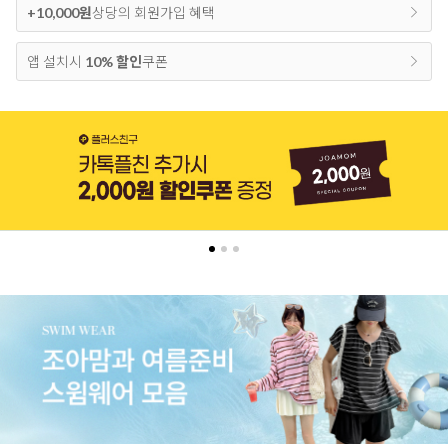
+10,000원
상당의 회원가입 혜택
앱 설치시
10% 할인
쿠폰