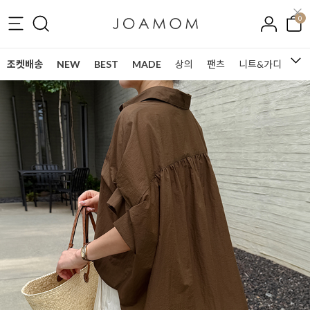
0
조켓배송
NEW
BEST
MADE
상의
팬츠
니트&가디건