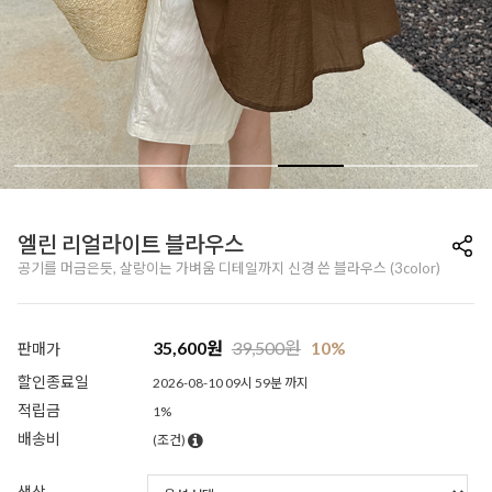
엘린 리얼라이트 블라우스
공기를 머금은듯, 살랑이는 가벼움 디테일까지 신경 쓴 블라우스 (3color)
35,600
원
39,500
원
10%
판매가
할인종료일
2026-08-10 09시 59분 까지
적립금
1%
배송비
(조건)
색상