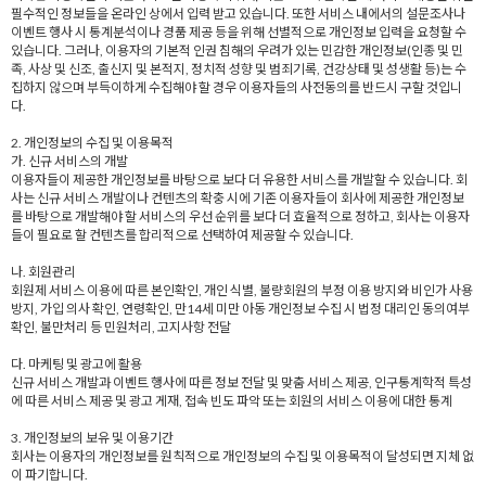
필수적인 정보들을 온라인 상에서 입력 받고 있습니다. 또한 서비스 내에서의 설문조사나
이벤트 행사 시 통계분석이나 경품 제공 등을 위해 선별적으로 개인정보 입력을 요청할 수
있습니다. 그러나, 이용자의 기본적 인권 침해의 우려가 있는 민감한 개인정보(인종 및 민
족, 사상 및 신조, 출신지 및 본적지, 정치적 성향 및 범죄기록, 건강상태 및 성생활 등)는 수
집하지 않으며 부득이하게 수집해야 할 경우 이용자들의 사전동의를 반드시 구할 것입니
다.
2. 개인정보의 수집 및 이용목적
가. 신규 서비스의 개발
이용자들이 제공한 개인정보를 바탕으로 보다 더 유용한 서비스를 개발할 수 있습니다. 회
사는 신규 서비스 개발이나 컨텐츠의 확충 시에 기존 이용자들이 회사에 제공한 개인정보
를 바탕으로 개발해야 할 서비스의 우선 순위를 보다 더 효율적으로 정하고, 회사는 이용자
들이 필요로 할 컨텐츠를 합리적으로 선택하여 제공할 수 있습니다.
나. 회원관리
회원제 서비스 이용에 따른 본인확인, 개인 식별, 불량회원의 부정 이용 방지와 비인가 사용
방지, 가입 의사 확인, 연령확인, 만14세 미만 아동 개인정보 수집 시 법정 대리인 동의여부
확인, 불만처리 등 민원처리, 고지사항 전달
다. 마케팅 및 광고에 활용
신규 서비스 개발과 이벤트 행사에 따른 정보 전달 및 맞춤 서비스 제공, 인구통계학적 특성
에 따른 서비스 제공 및 광고 게재, 접속 빈도 파악 또는 회원의 서비스 이용에 대한 통계
3. 개인정보의 보유 및 이용기간
회사는 이용자의 개인정보를 원칙적으로 개인정보의 수집 및 이용목적이 달성되면 지체 없
이 파기합니다.