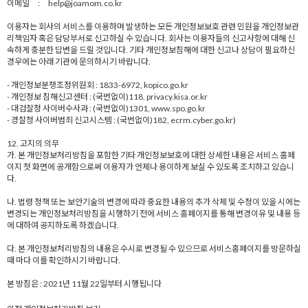
이메일 : help@joamom.co.kr
이용자는 회사의 서비스를 이용하며 발생하는 모든 개인정보보호 관련 민원을 개인정보관
리책임자 혹은 담당부서로 신고하실 수 있습니다. 회사는 이용자들의 신고사항에 대해 신
속하게 충분한 답변을 드릴 것입니다. 기타 개인정보침해에 대한 신고나 상담이 필요하신
경우에는 아래 기관에 문의하시기 바랍니다.
- 개인정보분쟁조정위원회 : 1833-6972, kopico.go.kr
- 개인정보 침해신고센터 : (국번없이)118, privacy.kisa.or.kr
- 대검찰청 사이버수사과 : (국번없이)1301, www.spo.go.kr
- 경찰청 사이버범죄 신고시스템 : (국번없이)182, ecrm.cyber.go.kr)
12. 고지의 의무
가. 본 개인정보처리방침을 포함한 기타 개인정보보호에 대한 상세한 내용은 서비스 홈페
이지 첫 화면에 공개함으로써 이용자가 언제나 용이하게 보실 수 있도록 조치하고 있습니
다.
나. 법령 정책 또는 보안기술의 변경에 따라 중요한 내용의 추가 삭제 및 수정이 있을 시에는
변경되는 개인정보처리방침을 시행하기 전에 서비스 홈페이지를 통해 변경이유 및 내용 등
에 대하여 공지하도록 하겠습니다.
다. 본 개인정보처리방침의 내용은 수시로 변경될 수 있으므로 서비스홈페이지를 방문하실
때 마다 이를 확인하시기 바랍니다.
본 방침은 : 2021년 11월 22일부터 시행됩니다