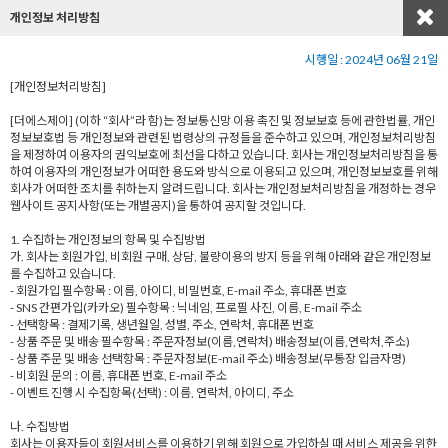
개인정보 처리방침
시행일 : 2024년 06월 21일
[개인정보처리방침]
[더에스제이] (이하 “회사”라 함)는 정보통신망 이용 촉진 및 정보보호 등에 관한법률, 개인
정보보호법 등 개인정보와 관련된 법령상의 규정들을 준수하고 있으며, 개인정보처리방침
을 제정하여 이용자의 권익보호에 최선을 다하고 있습니다. 회사는 개인정보처리방침을 통
하여 이용자의 개인정보가 어떠한 용도와 방식으로 이용되고 있으며, 개인정보보호를 위해
회사가 어떠한 조치를 취하는지 알려드립니다. 회사는 개인정보처리방침을 개정하는 경우
웹사이트 공지사항(또는 개별공지)을 통하여 공지할 것입니다.
1. 수집하는 개인정보의 항목 및 수집방법
가. 회사는 회원가입, 비회원 구매, 상담, 불량이용의 방지 등을 위해 아래와 같은 개인정보
를 수집하고 있습니다.
- 회원가입 필수항목 : 이름, 아이디, 비밀번호, E-mail 주소, 휴대폰 번호
- SNS 간편가입(카카오) 필수항목 : 닉네임, 프로필 사진, 이름, E-mail 주소
- 선택항목 : 결제기록, 생년월일, 성별, 주소, 연락처, 휴대폰 번호
- 상품 주문 및 배송 필수항목 : 주문자정보(이름,연락처) 배송정보(이름,연락처,주소)
- 상품 주문 및 배송 선택항목 : 주문자정보(E-mail 주소) 배송정보(무통장 입금자명)
- 비회원 문의 : 이름, 휴대폰 번호, E-mail 주소
- 이벤트 진행 시 수집항목(선택) : 이름, 연락처, 아이디, 주소
나. 수집방법
회사는 이용자들이 회원서비스를 이용하기 위해 회원으로 가입하실 때 서비스 제공을 위한