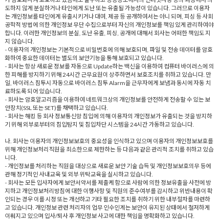
도하지 않게 분실하거나 타인에게 도난 또는 유출될 가능성이 있습니다. 그러므로 이용자
는 개인정보를 타인에게 유출시키거나 대여, 제공 등 공개하여서는 아니 되며, 피싱 등 사회
공학적 방법에 의한 개인정보 무단 수집으로부터 자신의 개인정보를 책임 있게 관리하여야
합니다. 이러한 개인정보의 분실, 도난 유출, 피싱, 공개에 대해서 회사는 어떠한 책임도 지
지 않습니다.
- 이용자의 개인정보는 기본적으로 비밀번호에 의해 보호되며, 파일 및 전송 데이터를 암호
화하여 중요한 데이터는 별도의 보안기능을 통해 보호되고 있습니다.
- 회사는 항상 새로운 정보를 자동으로 Update하는 백신을 이용하여 컴퓨터 바이러스에 의
한 피해를 방지하기 위해 24시간 근무요원이 상주하면서 보호조치를 취하고 있습니다. 만
일, 바이러스 침투시 자동으로 바이러스 침투 Alarm을 근무자에게 보냄과 동시에 자동 치
료하도록 되어 있습니다.
- 회사는 암호알고리즘을 이용하여 네트워크상의 개인정보를 안전하게 전송할 수 있는 보
안장치(SSL 또는 SET)를 채택하고 있습니다.
- 회사는 해킹 등 회사 정보통신망 침입에 의해 이용자의 개인정보가 유출되는 것을 방지하
기 위해 외부로부터의 침입탐지 및 침입차단 시스템을 24시간 가동하고 있습니다.
나. 회사는 이용자의 개인정보보호의 중요성을 인식하고 있으며 이용자의 개인정보보호를
위해 개인정보처리직원을 최소한으로 제한하는 등 다음과 같은 관리적 조치를 취하고 있습
니다.
- 개인정보를 처리하는 직원을 대상으로 새로운 보안 기술 습득 및 개인정보보호의무 등에
관해 정기적인 사내교육 및 외부 위탁교육을 실시하고 있습니다.
- 회사는 모든 입사자에게 보안서약서를 제출케 함으로 사람에 의한 정보유출을 사전에 방
지하고 개인정보처리방침에 대한 이행사항 및 직원의 준수여부를 감시하고 위반내용이 확
인되는 경우 이를 시정 또는 개선하고 기타 필요한 조치를 취하기 위한 내부절차를 마련하
고 있습니다. 개인정보 관련 처리자의 업무 인수인계는 보안이 유지된 상태에서 철저하게
이뤄지고 있으며 입사/퇴사 후 개인정보 사고에 대한 책임을 명확화하고 있습니다.