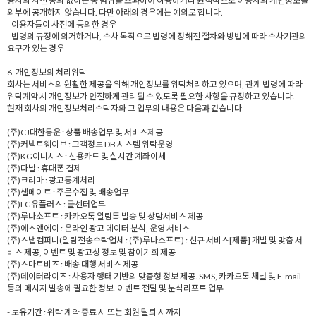
용자의 사전 동의 없이는 동 범위를 초과하여 이용하거나 원칙적으로 이용자의 개인정보를
외부에 공개하지 않습니다. 다만 아래의 경우에는 예외로 합니다.
- 이용자들이 사전에 동의한 경우
- 법령의 규정에 의거하거나, 수사 목적으로 법령에 정해진 절차와 방법에 따라 수사기관의
요구가 있는 경우
6. 개인정보의 처리위탁
회사는 서비스의 원활한 제공을 위해 개인정보를 위탁처리하고 있으며, 관계 법령에 따라
위탁계약 시 개인정보가 안전하게 관리될 수 있도록 필요한 사항을 규정하고 있습니다.
현재 회사의 개인정보처리수탁자와 그 업무의 내용은 다음과 같습니다.
(주)CJ대한통운 : 상품 배송업무 및 서비스제공
(주)커넥트웨이브 : 고객정보 DB 시스템 위탁운영
(주)KG이니시스 : 신용카드 및 실시간 계좌이체
(주)다날 : 휴대폰 결제
(주)크리마 : 광고통계처리
(주)셀메이트 : 주문수집 및 배송업무
(주)LG유플러스 : 콜센터업무
(주)루나소프트 : 카카오톡 알림톡 발송 및 상담서비스 제공
(주)에스앤에이 : 온라인 광고 데이터 분석, 운영 서비스
(주)스냅컴퍼니(알림전송수탁업체 : (주)루나소프트) : 신규 서비스[제품] 개발 및 맞춤 서
비스 제공, 이벤트 및 광고성 정보 및 참여기회 제공
(주)스마트비즈 : 배송 대행 서비스 제공
(주)데이터라이즈 : 사용자 행태 기반의 맞춤형 정보 제공. SMS, 카카오톡 채널 및 E-mail
등의 메시지 발송에 필요한 정보. 이벤트 전달 및 분석리포트 업무
- 보유기간 : 위탁 계약 종료 시 또는 회원 탈퇴 시까지