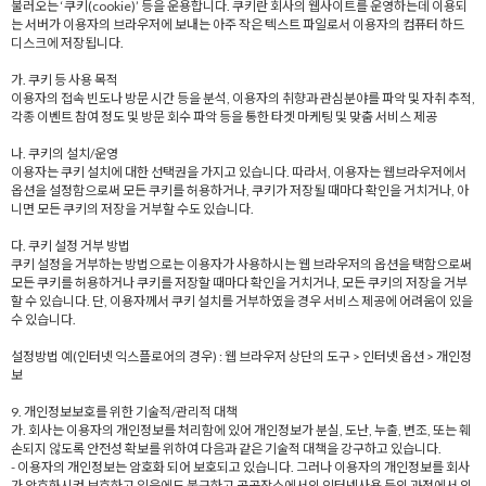
불러오는 ‘쿠키(cookie)’ 등을 운용합니다. 쿠키란 회사의 웹사이트를 운영하는데 이용되
는 서버가 이용자의 브라우저에 보내는 아주 작은 텍스트 파일로서 이용자의 컴퓨터 하드
디스크에 저장됩니다.
가. 쿠키 등 사용 목적
이용자의 접속 빈도나 방문 시간 등을 분석, 이용자의 취향과 관심분야를 파악 및 자취 추적,
각종 이벤트 참여 정도 및 방문 회수 파악 등을 통한 타겟 마케팅 및 맞춤 서비스 제공
나. 쿠키의 설치/운영
이용자는 쿠키 설치에 대한 선택권을 가지고 있습니다. 따라서, 이용자는 웹브라우저에서
옵션을 설정함으로써 모든 쿠키를 허용하거나, 쿠키가 저장될 때마다 확인을 거치거나, 아
니면 모든 쿠키의 저장을 거부할 수도 있습니다.
다. 쿠키 설정 거부 방법
쿠키 설정을 거부하는 방법으로는 이용자가 사용하시는 웹 브라우저의 옵션을 택함으로써
모든 쿠키를 허용하거나 쿠키를 저장할 때마다 확인을 거치거나, 모든 쿠키의 저장을 거부
할 수 있습니다. 단, 이용자께서 쿠키 설치를 거부하였을 경우 서비스 제공에 어려움이 있을
수 있습니다.
설정방법 예(인터넷 익스플로어의 경우) : 웹 브라우저 상단의 도구 > 인터넷 옵션 > 개인정
보
9. 개인정보보호를 위한 기술적/관리적 대책
가. 회사는 이용자의 개인정보를 처리함에 있어 개인정보가 분실, 도난, 누출, 변조, 또는 훼
손되지 않도록 안전성 확보를 위하여 다음과 같은 기술적 대책을 강구하고 있습니다.
- 이용자의 개인정보는 암호화 되어 보호되고 있습니다. 그러나 이용자의 개인정보를 회사
가 암호화시켜 보호하고 있음에도 불구하고 공공장소에서의 인터넷사용 등의 과정에서 의