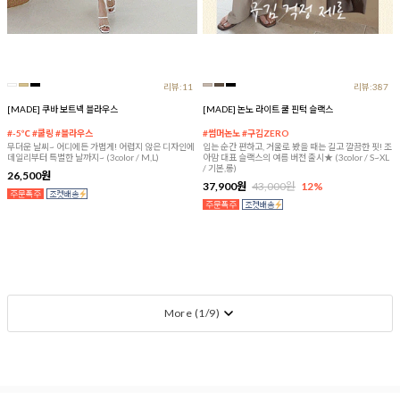
리뷰:11
리뷰:387
[MADE] 쿠바 보트넥 블라우스
[MADE] 논노 라이트 쿨 핀턱 슬랙스
#-5℃ #쿨링 #블라우스
#썸머논노 #구김ZERO
무더운 날씨~ 어디에든 가볍게! 어렵지 않은 디자인에
입는 순간 편하고, 거울로 봤을 때는 길고 깔끔한 핏! 조
데일리부터 특별한 날까지~ (3color / M,L)
아맘 대표 슬랙스의 여름 버전 출시★ (3color / S~XL
/ 기본,롱)
26,500원
37,900원
43,000원
12%
More (
1
/
9
)