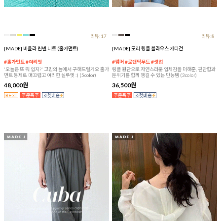
리뷰:17
리뷰:8
[MADE] 비올라 린넨 니트 (홀가먼트)
[MADE] 모리 링클 블라우스 가디건
#홀가먼트 #여리핏
#썸머 #로맨틱무드 #셋업
'오늘은 또 뭐 입지?' 고민의 늪에서 구해드릴게요 홀가
링클 원단으로 자연스러운 입체감을 더해준, 편안함과
먼트 봉제로 매끄럽고 여리한 실루엣 :) (5color)
분위기를 함께 챙길 수 있는 만능템 (3color)
48,000원
36,500원