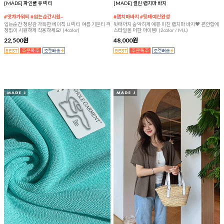
[MADE] 파인쿨 유넥 티
[MADE] 셀린 랩치마 바지
#앗차가워티 #입는순간시원~
#랩치마바지 #뒷태여신완성
입는순간 청량감 가득한 베이직 U넥 티 여름 기본티 걱
뒷태까지 숨막히게 예쁜 미친 랩치마 바지♥ 편안함에
정없이 시원하게 착용하세요! (4color)
스타일을 더한 아이템! (2color / M,L)
22,500원
48,000원