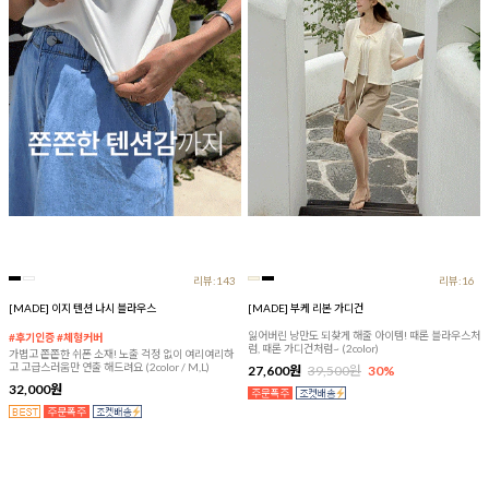
리뷰:143
리뷰:16
[MADE] 이지 텐션 나시 블라우스
[MADE] 부케 리본 가디건
잃어버린 낭만도 되찾게 해줄 아이템! 때론 블라우스처
#후기인증 #체형커버
럼, 때론 가디건처럼~ (2color)
가볍고 쫀쫀한 쉬폰 소재! 노출 걱정 없이 여리여리하
고 고급스러움만 연출 해드려요 (2color / M,L)
27,600원
39,500원
30%
32,000원