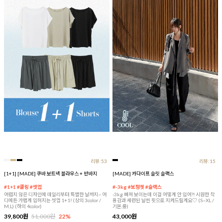
리뷰:53
리뷰:15
[1+1] [MADE] 쿠바 보트넥 블라우스 + 반바지
[MADE] 카다이프 슬릿 슬랙스
#1+1 #쿨링 #셋업
#-3kg #보정핏 #슬랙스
어렵지 않은 디자인에 데일리부터 특별한 날까지~ 어
-3kg 빠져 보이는데 이걸 어떻게 안 입어?! 시원한 착
디에든 가볍게 입혀지는 셋업 1+1! (상의 3color /
용감과 세련된 날씬 핏으로 지켜드릴게요♡ (S~XL /
M,L) (하의 4color)
기본,롱)
39,800원
51,000원
22%
43,000원