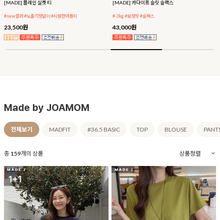
[MADE] 플레인 실켓 티
[MADE] 카다이프 슬릿 슬랙스
#new컬러 #노출걱정없이 #시원한여름티
#-3kg #보정핏 #슬랙스
23,500원
43,000원
Made by JOAMOM
전체보기
MADFIT
#36.5 BASIC
TOP
BLOUSE
PANT
총
159
개의 상품