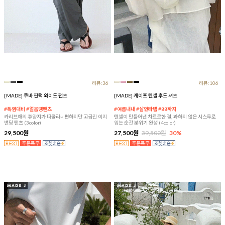
리뷰:36
리뷰:106
[MADE] 쿠바 핀턱 와이드 팬츠
[MADE] 케이프 텐셀 후드 셔츠
#폭염대비 #얼음땡팬츠
#여름내내 #살안타템 #88까지
카리브해의 휴양지가 떠올라~ 편하지만 고급진 이지
텐셀이 만들어낸 차르르한 결, 과하지 않은 시스루로
밴딩 팬츠 (3color)
입는 순간 분위기 완성 (4color)
29,500원
27,500원
39,500원
30%