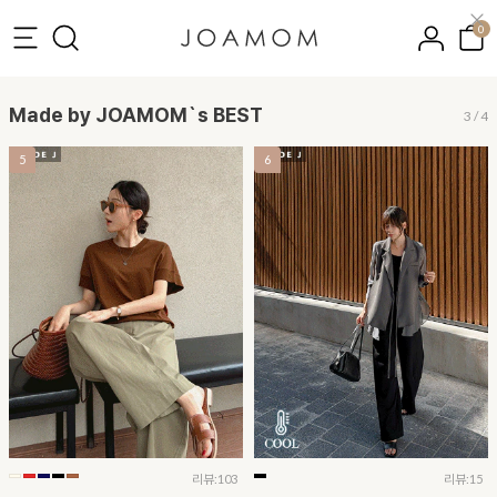
0
Made by JOAMOM`s BEST
3
/
4
5
6
리뷰:103
리뷰:15