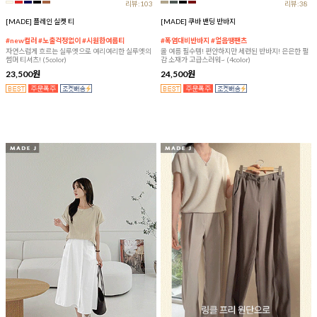
리뷰:103
리뷰:38
[MADE] 플레인 실켓 티
[MADE] 쿠바 밴딩 반바지
#new컬러 #노출걱정없이 #시원한여름티
#폭염대비반바지 #얼음땡팬츠
자연스럽게 흐르는 실루엣으로 여리여리한 실루엣의
올 여름 필수템! 편안하지만 세련된 반바지! 은은한 펄
썸머 티셔츠! (5color)
감 소재가 고급스러워~ (4color)
23,500원
24,500원