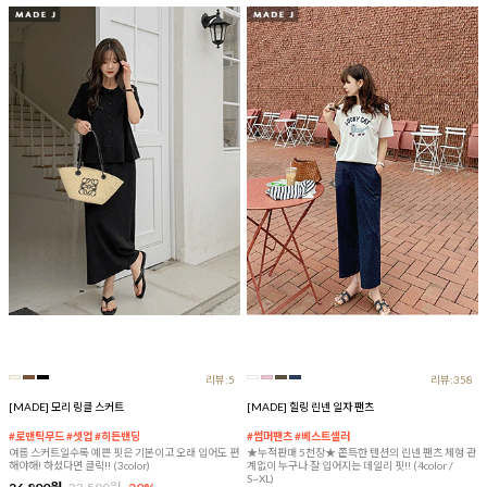
리뷰:5
리뷰:358
[MADE] 모리 링클 스커트
[MADE] 힐링 린넨 일자 팬츠
#로맨틱무드 #셋업 #히든밴딩
#썸머팬츠 #베스트셀러
여름 스커트일수록 예쁜 핏은 기본이고 오래 입어도 편
★누적판매 5천장★ 쫀득한 텐션의 린넨 팬츠 체형 관
해야해! 하셨다면 클릭!! (3color)
계없이 누구나 잘 입어지는 데일리 핏!! (4color /
S~XL)