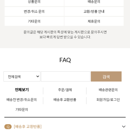
상품문의
배송문의
변경/취소 문의
교환/반품 안내
기타문의
제휴문의
문의글은 해당 게시판의 특성에 맞는 게시판으로 문의주시면
보다 빠르게 답변 받으실 수 있습니다.
FAQ
검색
전체보기
주문/결제
배송관련문의
배송전 변경/취소문의
배송후 교환반품
회원가입/로그인
기타문의
[배송후 교환반품]
Q