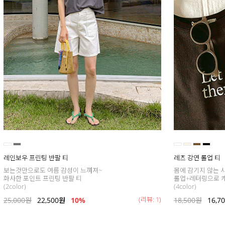
레인보우 프린팅 반팔 티
레츠 강연 롤업 티
보는것만으로도 여름 감성이 느껴져~
몸에 감기지 않는 시
화사한 포인트 프린팅 반팔 티
롤업+레터링으로 
(2color)
(4color)
(리뷰: 1)
25,000
원
22,500
원
10%
18,500
원
16,7