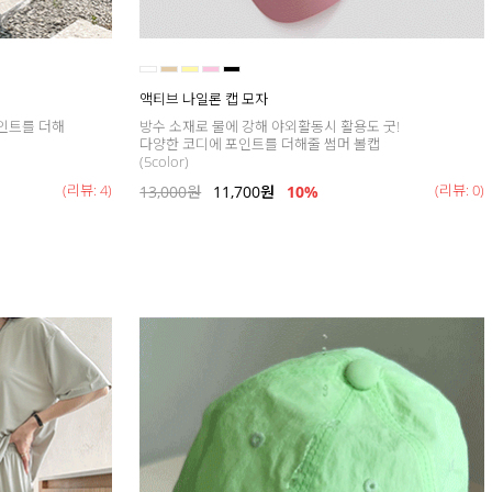
액티브 나일론 캡 모자
인트를 더해
방수 소재로 물에 강해 야외활동시 활용도 굿!
다양한 코디에 포인트를 더해줄 썸머 볼캡
(5color)
(리뷰: 4)
(리뷰: 0)
13,000
원
11,700
원
10%