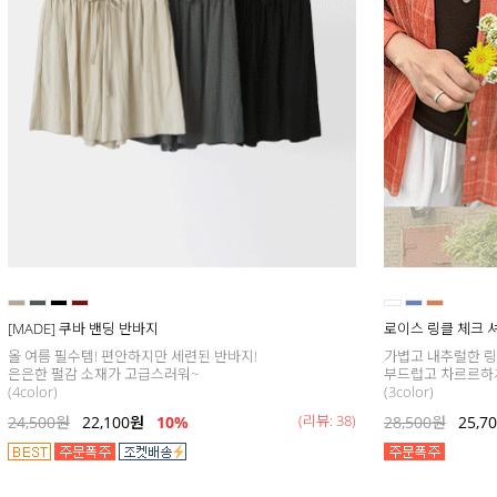
[MADE] 쿠바 밴딩 반바지
로이스 링클 체크 
올 여름 필수템! 편안하지만 세련된 반바지!
가볍고 내추럴한 
은은한 펄감 소재가 고급스러워~
부드럽고 차르르하게
(4color)
(3color)
(리뷰: 38)
24,500
원
22,100
원
10%
28,500
원
25,7