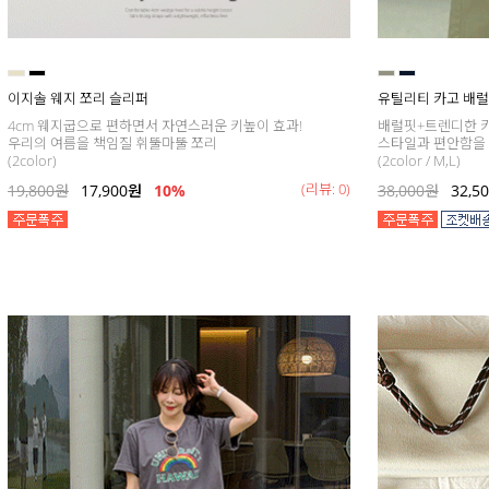
이지솔 웨지 쪼리 슬리퍼
유틸리티 카고 배럴
4cm 웨지굽으로 편하면서 자연스러운 키높이 효과!
배럴핏+트렌디한 
우리의 여름을 책임질 휘뚤마뚤 쪼리
스타일과 편안함을 
(2color)
(2color / M,L)
(리뷰: 0)
19,800
원
17,900
원
10%
38,000
원
32,5