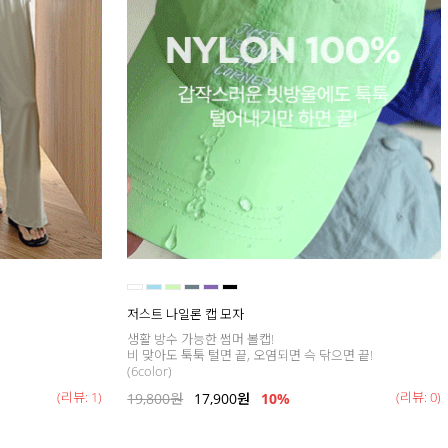
저스트 나일론 캡 모자
생활 방수 가능한 썸머 볼캡!
비 맞아도 툭툭 털면 끝, 오염되면 슥 닦으면 끝!
(6color)
(리뷰: 1)
(리뷰: 0)
19,800
원
17,900
원
10%