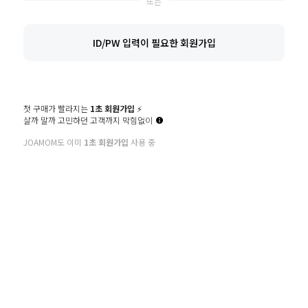
비밀번호확인
ID/PW 입력이 필요한 회원가입
이메일
첫 구매가 빨라지는
1초 회원가입
⚡️
살까 말까 고민하던 고객까지 막힘없이
휴대폰번호
JOAMOM도 이미
1초 회원가입
사용 중
만 14세 이상입니다. (필수)
* 회원가입에 필요한 최소한의 정보만 입력 받음으로써 개인정보 수집을
최소화하고 편리한 회원가입을 제공합니다.
전체동의