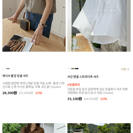
리뷰:3
메이브 롤업 링클 셔츠
브린 텐셀 스트라이프 셔츠
시원한 원단에 자연스러운 링클 가공 소재~ 롤업 디자
#링클프리
인으로 신경 쓰이는 팔뚝살, 이제 고민 끝! (2color)
다림질 부담 없이 깔끔하게 입는 링클프리 셔츠 바쁜
24,300원
27,000원
10%
아침에도 부담 없이 손이 가요! (3color)
31,100원
34,500원
10%