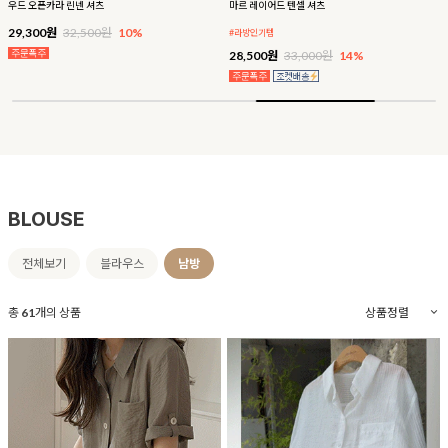
우드 오픈카라 린넨 셔츠
마르 레이어드 텐셀 셔츠
29,300원
32,500원
10%
#라방인기템
28,500원
33,000원
14%
BLOUSE
전체보기
블라우스
남방
총
61
개의 상품