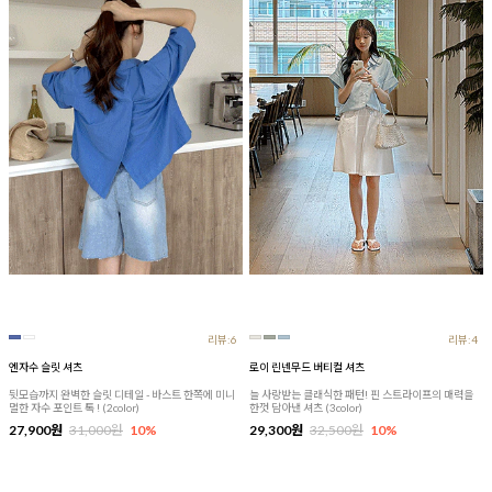
리뷰:6
리뷰:4
엔자수 슬릿 셔츠
로이 린넨무드 버티컬 셔츠
뒷모습까지 완벽한 슬릿 디테일 - 바스트 한쪽에 미니
늘 사랑받는 클래식한 패턴! 핀 스트라이프의 매력을
멀한 자수 포인트 톡 ! (2color)
한껏 담아낸 셔츠 (3color)
27,900원
31,000원
10%
29,300원
32,500원
10%