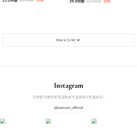
25,200원
36,000원
30%
29,300원
32,500원
10%
More (
1
/
4
)
Instagram
다양한 이벤트와 특급정보가 궁금하시면 팔로우~
@
joamom_official