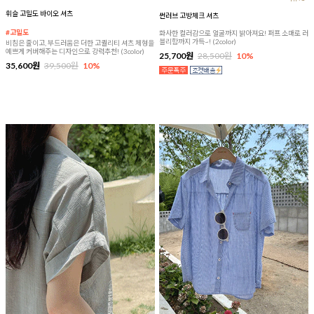
휘슬 고밀도 바이오 셔츠
썬러브 고방체크 셔츠
#고밀도
화사한 컬러감으로 얼굴까지 밝아져요! 퍼프 소매로 러
블리함까지 가득~! (2color)
비침은 줄이고, 부드러움은 더한 고퀄리티 셔츠 체형을
예쁘게 커버해주는 디자인으로 강력추천! (3color)
25,700원
28,500원
10%
35,600원
39,500원
10%