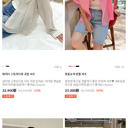
리뷰:6
리뷰:13
에어리 스트라이프 코튼 셔츠
프로슈어 반팔 셔츠
얇직한 소재감으로 더위 걱정 없어요 ! 따가운 햇살로
깔끔한 룩으로 연출하기 좋은 카라넥 셔츠♥ 여유로운
부터 피부를 보호하기 좋아요 (2color)
핏으로 데일리하게 즐기기 좋아요 (4color)
32,900원
36,500원
10%
25,000원
42,000원
40%