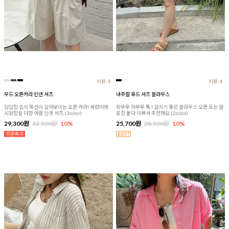
리뷰:9
리뷰:4
우드 오픈카라 린넨 셔츠
내추럴 후드 셔츠 블라우스
답답함 없이 목선이 길어보이는 오픈 카라! 세련미에
휘뚜루 마뚜루 툭 ! 걸치기 좋은 블라우스 오픈 또는 클
시원함을 더한 여름 인생 셔츠 (3color)
로징 둘다 이뻐서 추천해요 (2color)
29,300원
32,500원
10%
25,700원
28,500원
10%