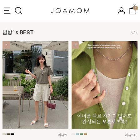
0
남방`s BEST
3
/
4
5
6
리뷰:9
리뷰:20