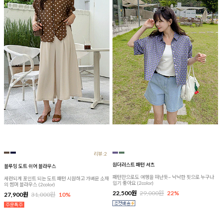
리뷰:2
원더러스트 패턴 셔츠
블루밍 도트 쉬어 블라우스
패턴만으로도 여행을 떠난듯~ 낙낙한 핏으로 누구나
세련되게 포인트 되는 도트 패턴 시원하고 가벼운 소재
입기 좋아요 (2color)
의 썸머 블라우스 (2color)
22,500원
29,000원
22%
27,900원
31,000원
10%