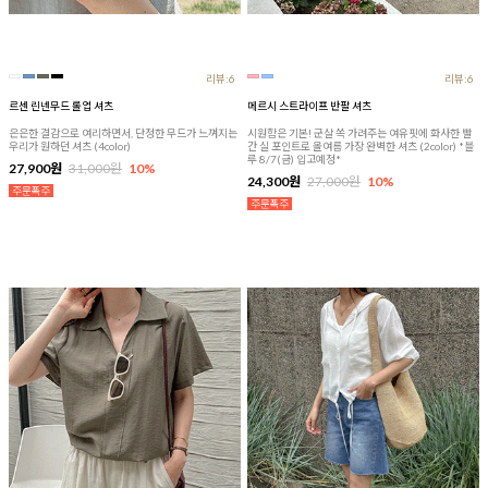
리뷰:6
리뷰:6
르센 린넨무드 롤업 셔츠
메르시 스트라이프 반팔 셔츠
은은한 결감으로 여리하면서, 단정한 무드가 느껴지는
시원함은 기본! 군살 쏙 가려주는 여유핏에 화사한 빨
우리가 원하던 셔츠 (4color)
간 실 포인트로 올여름 가장 완벽한 셔츠 (2color) *블
루 8/7(금) 입고예정*
27,900원
31,000원
10%
24,300원
27,000원
10%