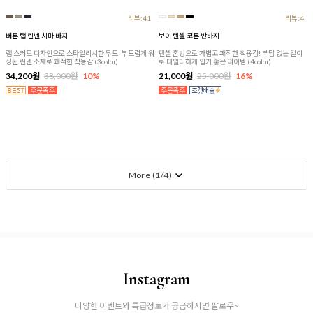
리뷰:41
리뷰:4
버튼 랩 린넨 치마 바지
보이 텐셀 코튼 반바지
랩 스커트 디자인으로 스타일리시한 무드! 부드럽게 워
텐셀 혼방으로 가볍고 쾌적한 착용감! 부담 없는 길이
싱된 린넨 소재로 쾌적한 착용감 (3color)
로 데일리하게 입기 좋은 아이템 (4color)
34,200원
38,000원
10%
21,000원
25,000원
16%
More (
1
/
4
)
Instagram
다양한 이벤트와 특급정보가 궁금하시면 팔로우~