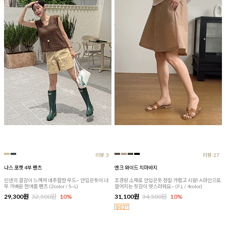
리뷰:3
리뷰:27
나스 포켓 4부 팬츠
엔크 와이드 치마바지
린넨의 결감이 느껴져 네추럴한 무드~ 안입은듯이 너
초경량 소재로 안입은듯 정말 가볍고 시원! A라인으로
무 가벼운 한여름 팬츠 (2color / S~L)
떨어지는 핏감이 멋스러워요~ (F,L / 4color)
29,300원
32,500원
10%
31,100원
34,500원
10%