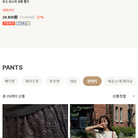
뮤드 바스락 큐롯 팬츠
#활동만점
24,800원
29,800원
17%
PANTS
배기핏
와이드핏
부츠컷
데님
반바지
레깅스/트레이닝
총
70
개의 상품