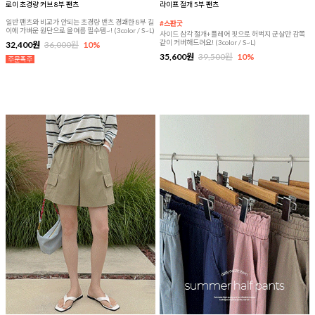
로이 초경량 커브 8부 팬츠
라이프 절개 5부 팬츠
일반 팬츠와 비교가 안되는 초경량 밴츠 경쾌한 8부 길
#스판굿
이에 가벼운 원단으로 올여름 필수템~! (3color / S~L)
사이드 삼각 절개+플레어 핏으로 허벅지 군살만 감쪽
같이 커버해드려요! (3color / S~L)
32,400원
36,000원
10%
35,600원
39,500원
10%