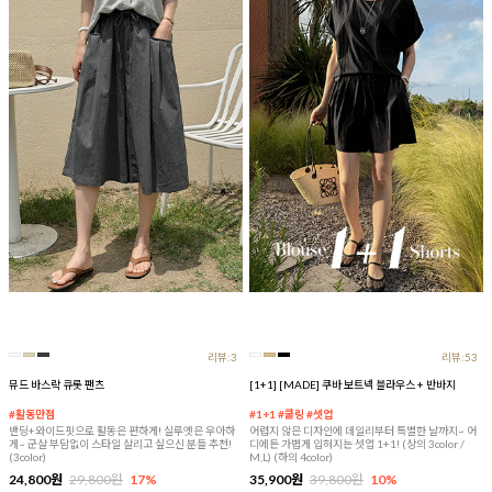
리뷰:3
리뷰:53
뮤드 바스락 큐롯 팬츠
[1+1] [MADE] 쿠바 보트넥 블라우스 + 반바지
#활동만점
#1+1 #쿨링 #셋업
밴딩+와이드핏으로 활동은 편하게! 실루엣은 우아하
어렵지 않은 디자인에 데일리부터 특별한 날까지~ 어
게~ 군살 부담없이 스타일 살리고 싶으신 분들 추천!
디에든 가볍게 입혀지는 셋업 1+1! (상의 3color /
(3color)
M,L) (하의 4color)
24,800원
29,800원
17%
35,900원
39,800원
10%