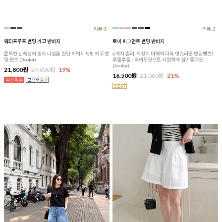
리뷰:5
리뷰:3
워터프루프 밴딩 카고 반바지
토이 피그먼트 밴딩 반바지
쫀득한 신축성의 방수 나일론 원단 허벅지 ½핏 카고 밴
6가지 컬러, 워싱이 더해져 더욱 멋스러운 밴딩팬츠!
딩 팬츠 (3color)
후들후들~ 와이드핏으로 시원하게 입기좋아요.
(6color)
21,800원
27,000원
19%
16,500원
21,000원
21%