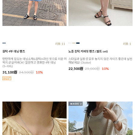
리뷰:11
리뷰:1
원턱 4부 데님 팬츠
노튼 핀턱 커버핏 팬츠 (벨트 set)
탄탄하게 힘있는 데님소재&원턱A라인 핏으로 미운 허
스타일과 실용성 모두 놓치지 않은 사이즈 좋은데 날씬
벅지 군살커버OK! 깔끔하고 경쾌한 4부 데님
해보여요! (3color)
(S~XXL)
22,500원
25,000원
10%
31,100원
34,500원
10%