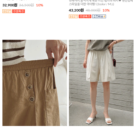
뒷태까지 숨막히게 예쁜 미친 랩치마 바지♥ 편안함에
스타일을 더한 아이템! (2color / M,L)
32,900원
36,500원
10%
43,200원
48,000원
10%