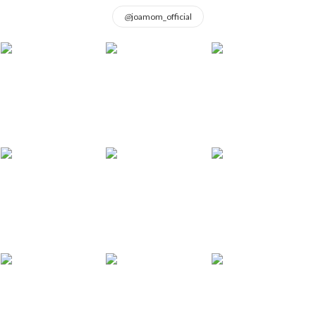
@
joamom_official