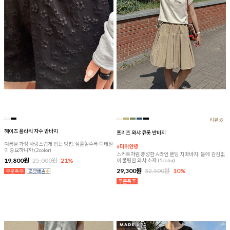
리뷰:8
헤이즈 플라워 자수 반바지
프리즈 와샤 큐롯 반바지
여름을 가장 사랑스럽게 입는 방법, 심플할수록 디테일
#더위안녕
이 중요하니까 (2color)
스커트처럼 풍성한 A라인 밴딩 치마바지! 몸에 감김없
19,800원
25,000원
21%
이 쿨링한 와샤 소재 (5color)
29,300원
32,500원
10%