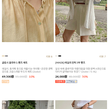
리뷰:8
리뷰:7
글로시 블라우스 팬츠 세트
[MADE] 테일러 핀턱 3부 팬츠
데일리, 휴가룩 등으로 어울리는 아이템 ! 은은한 광택
일상 속에 클래식한 아름다움을 더한 완벽 A라인으로
감으로 고급스러운 무드의 세트 (2color)
다리가 얇아보이는 핏감♡ (2color / S~XL)
49,500원
55,000원
10%
24,000원
48,000원
50%