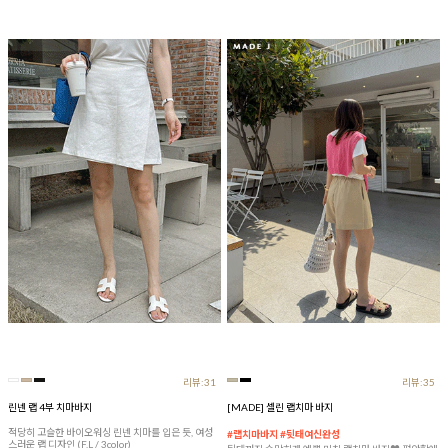
리뷰:31
리뷰:35
린넨 랩 4부 치마바지
[MADE] 셀린 랩치마 바지
적당히 고슬한 바이오워싱 린넨 치마를 입은 듯, 여성
#랩치마바지 #뒷태여신완성
스러운 랩 디자인 (F,L / 3color)