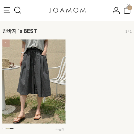
0
반바지`s BEST
1
/
1
1
리뷰:3