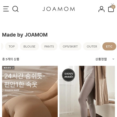
0
Made by JOAMOM
TOP
BLOUSE
PANTS
OPS/SKIRT
OUTER
ETC
총
5
개의 상품