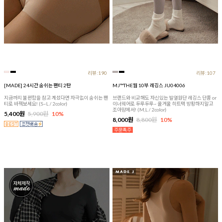
리뷰:190
리뷰:107
[MADE] 24시간 숨쉬는 팬티 2탄
MJ™THE웜 10부 레깅스 JU04006
지금까지 불편함을 참고 계셨다면 자극없이 숨쉬는 팬
브랜드와 비교해도 자신있는 발열원단 레깅스 단품 or
티로 바꿔보세요! (S~L / 2color)
이너웨어로 두루두루~ 올겨울 히트텍 방황하지말고
조아맘에서! (M,L / 2color)
5,400원
5,900원
10%
8,000원
8,800원
10%