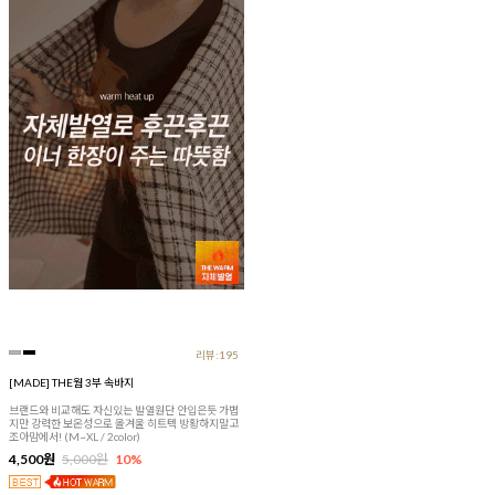
리뷰:195
[MADE] THE웜 3부 속바지
브랜드와 비교해도 자신있는 발열원단 안입은듯 가볍
지만 강력한 보온성으로 올겨울 히트텍 방황하지말고
조아맘에서! (M~XL / 2color)
4,500원
5,000원
10%