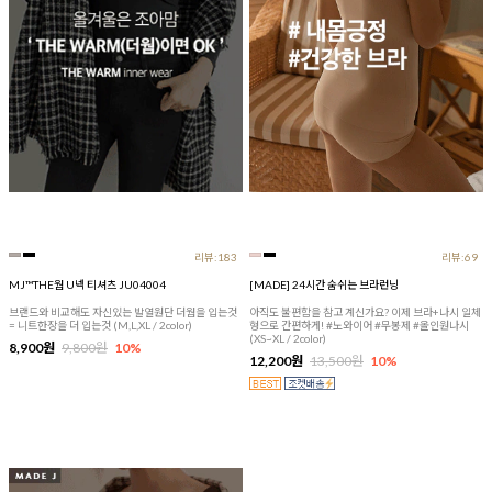
리뷰:183
리뷰:69
MJ™THE웜 U넥 티셔츠 JU04004
[MADE] 24시간 숨쉬는 브라런닝
브랜드와 비교해도 자신있는 발열원단 더웜을 입는것
아직도 불편함을 참고 계신가요? 이제 브라+나시 일체
= 니트한장을 더 입는것 (M,L,XL / 2color)
형으로 간편하게! #노와이어 #무봉제 #올인원나시
(XS~XL / 2color)
8,900원
9,800원
10%
12,200원
13,500원
10%