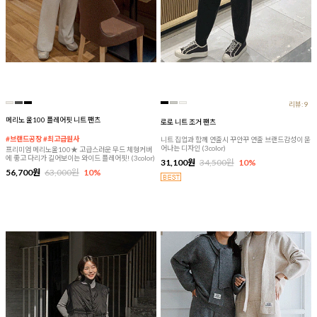
리뷰:9
메리노 울100 플레어핏 니트 팬츠
로로 니트 조거 팬츠
#브랜드공장 #최고급원사
니트 집업과 함께 연출시 꾸안꾸 연출 브랜드감성이 묻
어나는 디자인 (3color)
프리미엄 메리노울100★ 고급스러운 무드 체형커버
에 좋고 다리가 길어보이는 와이드 플레어핏! (3color)
31,100원
34,500원
10%
56,700원
63,000원
10%