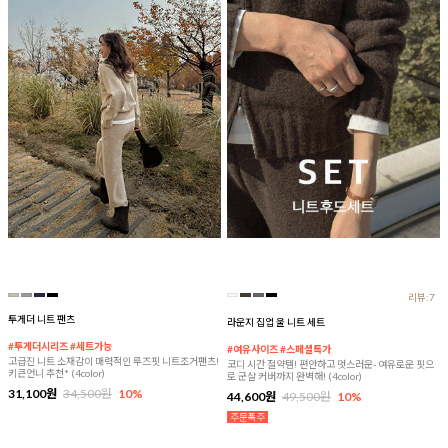
리뷰:7
투게더 니트 팬츠
라운지 집업 울 니트 세트
#투게더시리즈 #세트가능
#여유사이즈 #스페셜특가
고급진 니트 소재감이 매력적인 루즈핏 니트조거팬츠!
코디 시간 절약템! 편안하고 멋스러운- 여유로운 핏으
키큰언니 추천* (4color)
로 군살 커버까지 완벽해! (4color)
31,100원
34,500원
10%
44,600원
49,500원
10%