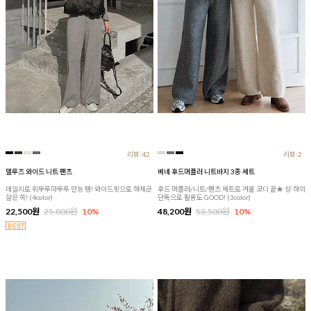
리뷰:42
리뷰:2
델루즈 와이드 니트 팬츠
베네 후드머플러 니트바지 3종 세트
데일리로 휘뚜루마뚜루 만능 템! 와이드핏으로 하체군
후드 머플러/니트/팬츠 세트로 겨울 코디 끝★ 상·하의
살은 쏙! (4color)
단독으로 활용도 GOOD! (3color)
22,500원
25,000원
10%
48,200원
53,500원
10%