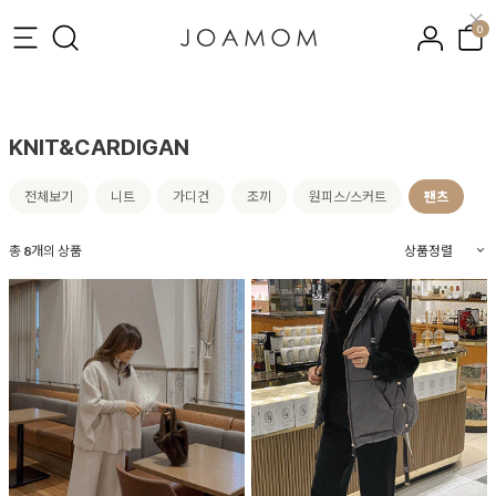
0
KNIT&CARDIGAN
전체보기
니트
가디건
조끼
원피스/스커트
팬츠
총
8
개의 상품