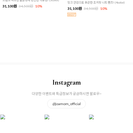
드럽고 따뜻한 울혼방에 편안한 착용감! (3color)
밍크 안감으로 후끈한 조거핏 니트 팬츠! (4color)
31,100원
34,500원
10%
31,100원
34,500원
10%
Instagram
다양한 이벤트와 특급정보가 궁금하시면 팔로우~
@
joamom_official