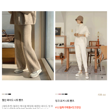
리뷰:66
멜린 와이드 니트 팬츠
밍크 조거 니트 팬츠
[세트추천] 옆라인 케이블 짜임에 세련된 와이드 핏 부
#12월특가제품#밍크안감