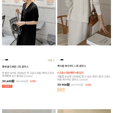
리뷰:5
케이블 레이어드 니트 원피스
엠버 골드버튼 니트 원피스
#고급스러운패턴 #롱길이
한 벌만 입어도 차려입은 듯 고급스러움! 행사나 모임,
하객룩에 입기 좋아요 (2color)
겨울철 손쉽게 스타일링 할 수 있는 여성스럽고 고급스
러운 레이어드 원피스 (2color)
39,600원
44,000원
10%
59,900원
66,500원
10%