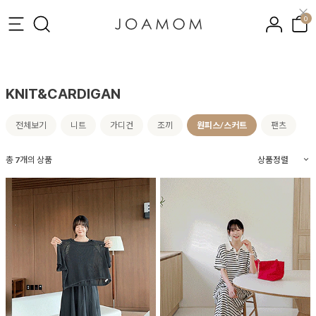
0
KNIT&CARDIGAN
전체보기
니트
가디건
조끼
원피스/스커트
팬츠
총
7
개의 상품