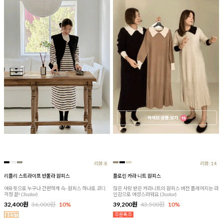
리뷰:8
리뷰:14
리플리 스트라이프 반폴라 원피스
플로린 카라 니트 원피스
여유핏으로 누구나 간편하게 슥- 원피스 하나로 코디
많은 사랑 받은 카라니트의 원피스 버전 플레어지는 라
걱정 끝! (3color)
인감으로 여성스러워요 (3color)
32,400원
36,000원
10%
39,200원
43,500원
10%