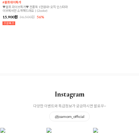
#블프데이특가
♥블프 라이브특가♥ 전품목 1만원대! 오직 인스타라
이브에서만 소개해드려요 :) (2color)
15,900원
36,500원
56%
Instagram
다양한 이벤트와 특급정보가 궁금하시면 팔로우~
@
joamom_official