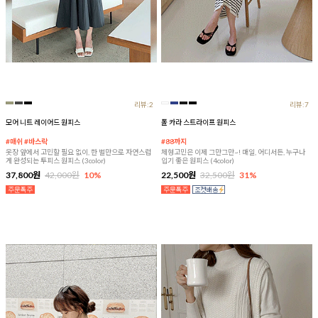
리뷰:2
리뷰:7
모어 니트 레이어드 원피스
폴 카라 스트라이프 원피스
#매쉬 #바스락
#88까지
옷장 앞에서 고민할 필요 없이, 한 벌만으로 자연스럽
체형고민은 이제 그만그만~! 매일, 어디서든, 누구나
게 완성되는 투피스 원피스 (3color)
입기 좋은 원피스 (4color)
37,800원
42,000원
10%
22,500원
32,500원
31%