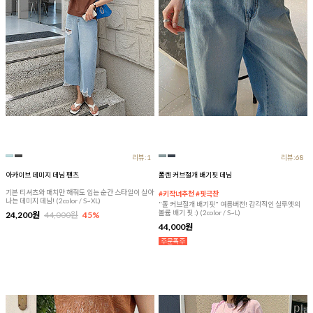
리뷰:1
리뷰:68
아카이브 데미지 데님 팬츠
폴렌 커브절개 배기핏 데님
기본 티셔츠와 매치만 해줘도 입는 순간 스타일이 살아
#키작녀추천 #핏극찬
나는 데미지 데님! (2color / S~XL)
"폴 커브절개 배기핏" 여름버전! 감각적인 실루엣의
볼륨 배기 핏 :) (2color / S~L)
24,200원
44,000원
45%
44,000원