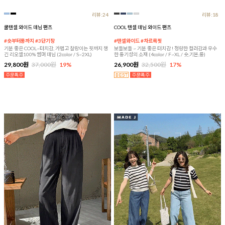
리뷰:24
리뷰:18
쿨텐셀 와이드 데님 팬츠
COOL 텐셀 데님 와이드 팬츠
#숏부터롱까지 #3단기장
#텐셀와이드 #차르륵핏
기분 좋은 COOL~터치감, 가볍고 찰랑이는 핏까지 챙
보들보들 ~ 기분 좋은 터치감 ! 청량한 컬러감과 우수
긴 리오셀100% 썸머 데님 (2color / S~2XL)
한 통기성의 소재 (4color / F~XL / 숏,기본,롱)
29,800원
37,000원
19%
26,900원
32,500원
17%