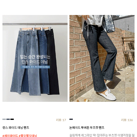
리뷰:17
리뷰:136
런스 와이드 데님 팬츠
논페이드 투버튼 부츠컷 팬츠
슬림하게 레그라인 딱! 잡아주는 부츠컷 이염걱정을 덜
#세미와이드 #쫄깃쫄깃데님