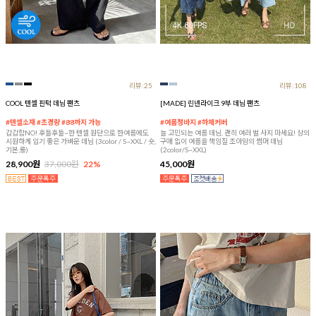
리뷰:25
리뷰:108
COOL 텐셀 핀턱 데님 팬츠
[MADE] 린넨라이크 9부 데님 팬츠
#텐셀소재 #초경량 #88까지 가능
#여름청바지 #하체커버
갑갑함NO! 후들후들~한 텐셀 원단으로 한여름에도
늘 고민되는 여름 데님, 괜히 여러 벌 사지 마세요! 상의
시원하게 입기 좋은 가벼운 데님 (3color / S~XXL / 숏,
구애 없이 여름을 책임질 조아맘의 썸머 데님
기본,롱)
(2color/S~XXL)
28,900원
37,000원
22%
45,000원