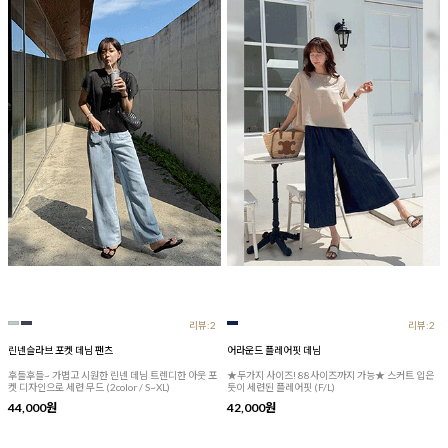
리뷰:2
리뷰:2
린넨슬라브 포켓 데님 팬츠
어라운드 플레어핏 데님
후들후들~ 가볍고 시원한 린넨 데님 트렌디한 아웃 포
★두가지 사이즈! 88사이즈까지 가능★ 스커트 입은
켓 디자인으로 세련 무드 (2color / S~XL)
듯이 세련된 플레어핏 (F/L)
44,000원
42,000원