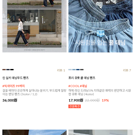
리뷰:1
리뷰:7
린 실키 데님무드 팬츠
프리 큐롯 쿨 데님 팬츠
#빅사이즈 99까지
#COOL #데님
걸을 때마다 은은하게 살아나는 분위기, 부드럽게 찰랑
하체 라인 드러남 0% 치마같은 매력의 편안하고 시원
이는 밴딩 팬츠 (3color / 1,2)
한 큐롯 데님 (4color)
36,000원
17,900원
22,000원
19%