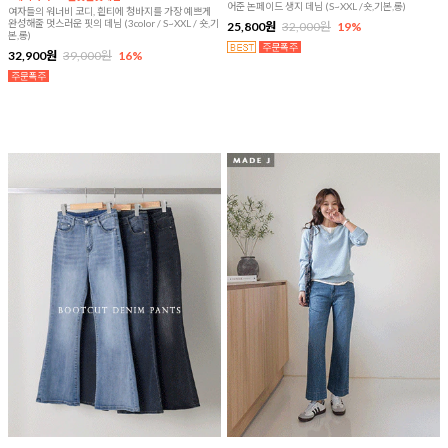
어준 논페이드 생지 데님 (S~XXL /숏,기본,롱)
여자들의 워너비 코디, 흰티에 청바지를 가장 예쁘게
완성해줄 멋스러운 핏의 데님 (3color / S~XXL / 숏,기
25,800원
32,000원
19%
본,롱)
32,900원
39,000원
16%