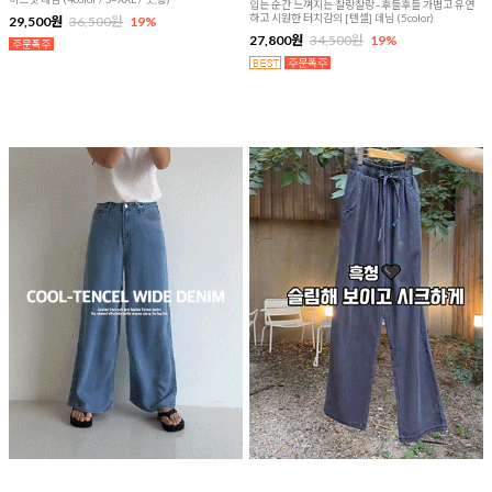
입는 순간 느껴지는 찰랑찰랑~후들후들 가볍고 유연
하고 시원한 터치감의 [텐셀] 데님 (5color)
29,500원
36,500원
19%
27,800원
34,500원
19%