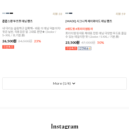
리뷰:33
리뷰:59
쫀쫀스판 부츠컷 데님 팬츠
[MADE] 시그니처 세미와이드 데님 팬츠
내 다리는 슬림하고 길쭉해~ 바로 이 데님 덕분이지!
#매드핏 #프리미엄링사
핏은 날씬, 착용감은 말 그대로 편안★ (3color /
프리미엄 링사로 제대로 만든 데님 다양한 무드로 즐길
S~XXL / 숏,기본,롱)
수 있는 데일리한 핏! (2color / S-XXL / 기본,롱)
26,500원
34,500원
23%
23,500원
47,000원
50%
More (
1
/
4
)
Instagram