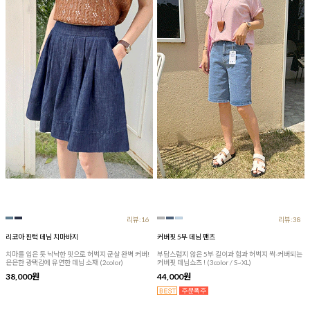
리뷰:16
리뷰:38
리코아 핀턱 데님 치마바지
커버핏 5부 데님 팬츠
치마를 입은 듯 낙낙한 핏으로 허벅지 군살 완벽 커버!
부담스럽지 않은 5부 길이과 힙과 허벅지 싹-커버되는
은은한 광택감에 유연한 데님 소재 (2color)
커버핏 데님쇼츠 ! (3color / S~XL)
38,000원
44,000원