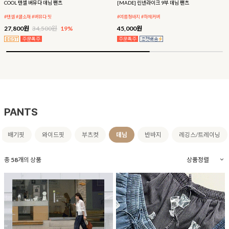
COOL 텐셀 버뮤다 데님 팬츠
[MADE] 린넨라이크 9부 데님 팬츠
#텐셀 #쿨소재 #버뮤다 핏
#여름청바지 #하체커버
27,800원
34,500원
19%
45,000원
PANTS
배기핏
와이드핏
부츠컷
데님
반바지
레깅스/트레이닝
총
58
개의 상품