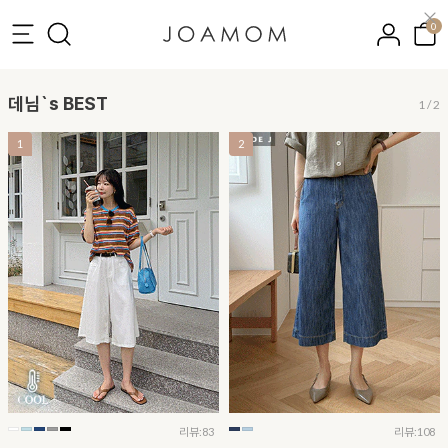
0
데님`s BEST
1
/
2
1
2
리뷰:83
리뷰:108