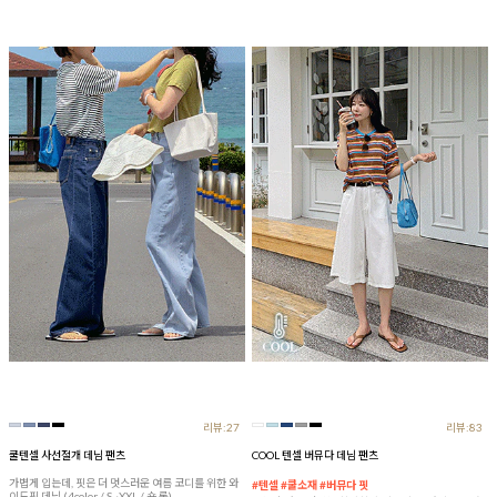
리뷰:27
리뷰:83
쿨텐셀 사선절개 데님 팬츠
COOL 텐셀 버뮤다 데님 팬츠
가볍게 입는데, 핏은 더 멋스러운 여름 코디를 위한 와
#텐셀 #쿨소재 #버뮤다 핏
이드핏 데님 (4color / S~XXL / 숏,롱)