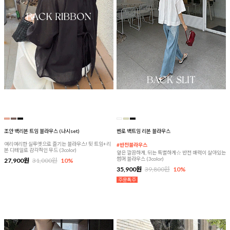
조안 백리본 트임 블라우스 (나시set)
벤로 백트임 리본 블라우스
여리여리한 실루엣으로 즐기는 블라우스! 뒷 트임+리
#반전블라우스
본 디테일로 감각적인 무드 (3color)
앞은 깔끔하게, 뒤는 특별하게☆ 반전 매력이 살아있는
썸머 블라우스 (3color)
27,900원
31,000원
10%
35,900원
39,800원
10%