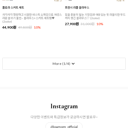
리뷰:3
리뷰:4
플로라 스커트 세트
프렌시 러플 블라우스
사각사각 청량하고 시원한 바스락 소재감으로 여성스
힙을 충분히 덮는 기장감과 여유있는 핏 러블리한 무드
러운 분위기 물씬~ 블라우스+스커트 세트템♥
까지 챙긴 블라우스♡ (2color)
(2color)
27,900원
31,000원
10%
44,900원
49,800원
10%
More (
1
/
4
)
Instagram
다양한 이벤트와 특급정보가 궁금하시면 팔로우~
@
joamom_official