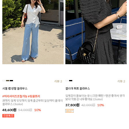
리뷰:2
리뷰:2
시엘 랩 반팔 블라우스
셀리아 퍼프 블라우스
입체감이 돋보이는 유니크한 패턴 ! 텐션 좋아서 생각
#허리사이즈조절가능 #링클프리
보다 착용감 너무좋아요 (2color)
과하지 않게 밋밋하지 않게 출근부터 일상까지 올데이
블라우스 (3color)
37,800원
42,000원
10%
48,600원
54,000원
10%