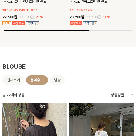
[MADE] 쿠바 보트넥 블라우스
[MADE] 이지 텐션 나시 블라우스
#-5℃ #쿨링 #블라우스
#후기인증 #체형커버
23,900원
26,500원
10%
28,800원
32,000원
10%
BLOUSE
전체보기
블라우스
남방
총
72
개의 상품