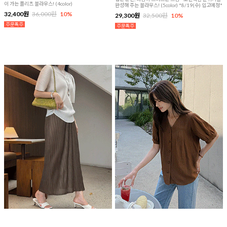
이 가는 플리츠 블라우스! (4color)
완성해 주는 블라우스! (5color) *8/19(수) 입고예정*
32,400원
36,000원
10%
29,300원
32,500원
10%