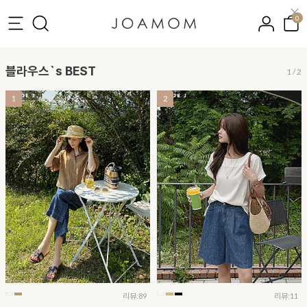
0
블라우스`s BEST
2
/
2
2
3
9
리뷰:11
리뷰:14