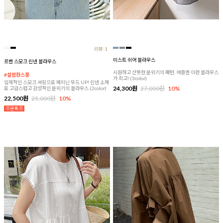
리뷰:1
미스트 쉬어 블라우스
르벤 스모크 린넨 블라우스
시원하고 산뜻한 분위기의 패턴, 여름엔 이런 블라우스
#설렘한스푼
가 최고! (3color)
입체적인 스모크 셔링으로 페미닌 무드 UP! 린넨 소재
24,300원
27,000원
10%
로 고급스럽고 감성적인 분위기의 블라우스 (2color)
22,500원
25,000원
10%