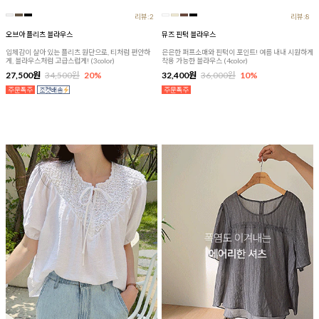
리뷰:2
리뷰:8
오브아 플리츠 블라우스
뮤즈 핀턱 블라우스
입체감이 살아 있는 플리츠 원단으로, 티처럼 편안하
은은한 퍼프소매와 핀턱이 포인트! 여름 내내 시원하게
게, 블라우스처럼 고급스럽게! (3color)
착용 가능한 블라우스 (4color)
27,500원
34,500원
20%
32,400원
36,000원
10%