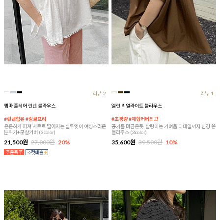
리뷰:2
리뷰:1
엠마 플레어 린넨 블라우스
엘린 리얼라이트 블라우스
#린넨함유 #링클프리
#초경량 #체형커버최고
은은하게 퍼져 차르르 떨어지는 실루엣이 여성스러운
공기를 머금은듯, 살랑이는 가벼움 디테일까지 신경 쓴
분위기+군살커버 (3color)
블라우스 (3color)
21,500원
27,000원
20%
35,600원
39,500원
10%