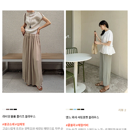
리뷰:2
라비앙 볼륨 플리츠 블라우스
엔느 와샤 셔링포켓 블라우스
#봉긋소매 #입체핏
#쿨블라 #체형커버
고급스럽게 흐르는 광택감과 세련된 패턴으로 자꾸 손
입는 순간, 바람이 스며드는 느낌~ 로맨틱한 분위기를