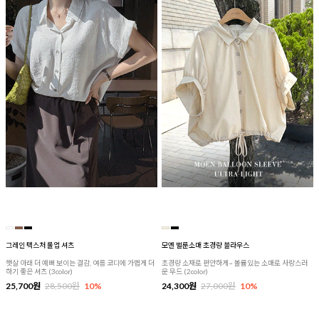
그레인 텍스처 롤업 셔츠
모엔 벌룬소매 초경량 블라우스
햇살 아래 더 예뻐 보이는 결감, 여름 코디에 가볍게 더
초경량 소재로 편안하게~ 볼륨있는 소매로 사랑스러
하기 좋은 셔츠 (3color)
운 무드 (2color)
25,700원
28,500원
10%
24,300원
27,000원
10%