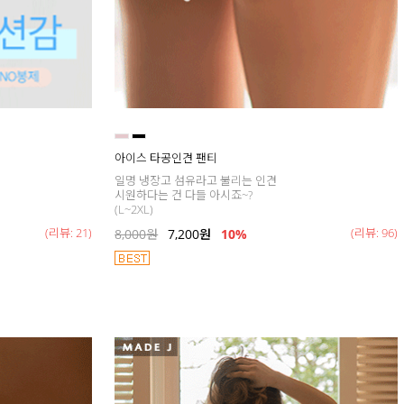
아이스 타공인견 팬티
일명 냉장고 섬유라고 불리는 인견
시원하다는 건 다들 아시죠~?
(L~2XL)
(리뷰: 21)
(리뷰: 96)
8,000
원
7,200
원
10%