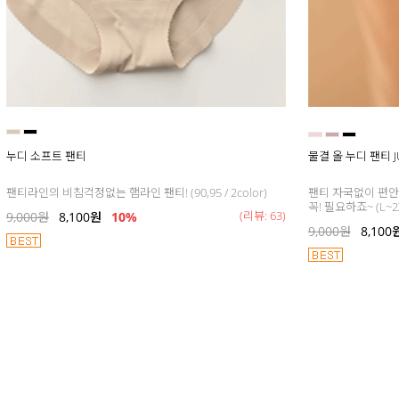
누디 소프트 팬티
물결 올 누디 팬티 J
팬티라인의 비침걱정없는 햄라인 팬티! (90,95 / 2color)
팬티 자국없이 편안
꼭! 필요하죠~ (L~2XL
(리뷰: 63)
9,000
원
8,100
원
10%
9,000
원
8,100