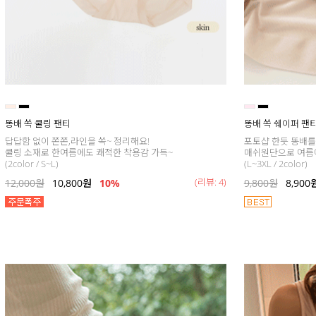
똥배 쏙 쿨링 팬티
똥배 쏙 쉐이퍼 팬
답답함 없이 쫀쫀,라인을 쏙~ 정리해요!
포토샵 한듯 똥배를
쿨링 소재로 한여름에도 쾌적한 착용감 가득~
매쉬원단으로 여름
(2color / S~L)
(L~3XL / 2color)
(리뷰: 4)
12,000
원
10,800
원
10%
9,800
원
8,900