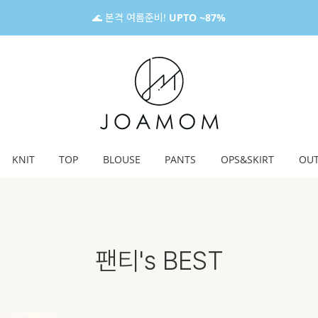
🌊 본격 여름준비!
UPTO ~87%
KNIT
TOP
BLOUSE
PANTS
OPS&SKIRT
OU
팬티's BEST