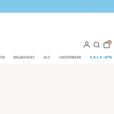
0
TER
BAG&SHOES
ACC
UNDERWEAR
S A L E ~87%