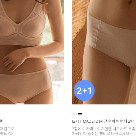
팬티
[2+1] [MADE] 24시간 숨쉬는 팬티 2탄
소재감으로
3장에 이가격~! 이계절엔 사도사도 부족
에도 OK
자극없이 숨쉬는 팬티로 바꿔보세요~