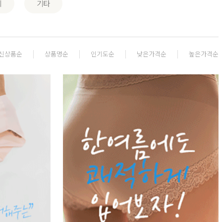
의
기타
신상품순
상품명순
인기도순
낮은가격순
높은가격순