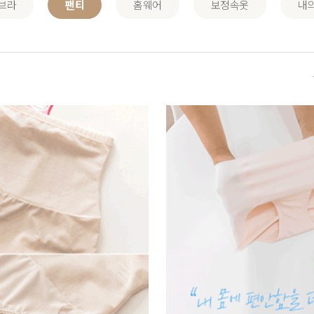
브라
팬티
홈웨어
보정속옷
내