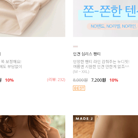
티
인견 심리스 팬티
 쏙 보정해요!
민망한 팬티 라인 감춰주는 누디핏!
에도 부담없이
여름엔 시원한 인견 만한게 없죠^^
(M ~ XXL)
(리뷰: 232)
원
10%
8,000
원
7,200
원
10%