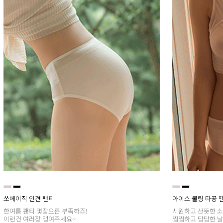
쏘베이직 인견 팬티
아이스 쿨링 타공 
한여름 팬티 몇장으론 부족하죠!
시원하고 산뜻한 
이런건 여러장 쟁여주세요~
찝찝하고 답답한 날