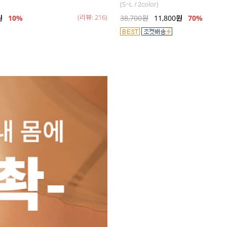
(S~L / 2color)
(리뷰: 216)
원
10%
38,700
원
11,800
원
70
%