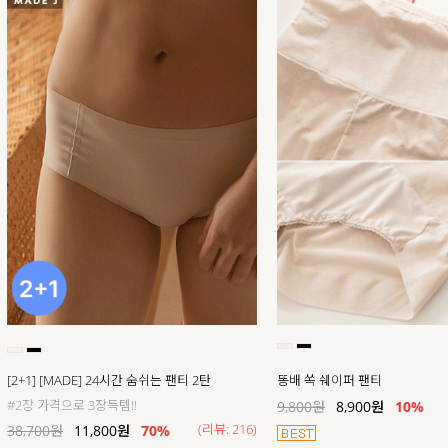
[2+1] [MADE] 24시간 숨쉬는 팬티 2탄
똥배 쏙 쉐이퍼 팬티
#2장 가격으로 3장득템!!
9,800
원
8,900
원
10%
(리뷰: 216)
38,700
원
11,800
원
70
%