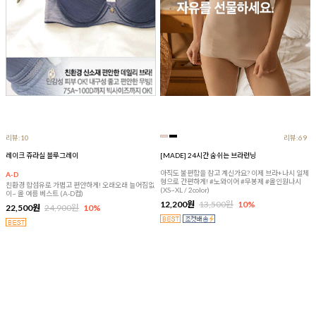
리뷰:10
리뷰:69
레이크 쥬라실 블루그레이
[MADE] 24시간 숨쉬는 브라런닝
아직도 불편함을 참고 계신가요? 이제 브라+나시 일체
A-D
형으로 간편하게! #노와이어 #무봉제 #올인원나시
친환경 합섬유로 가볍고 편안하게! 오래오래 늘어짐없
(XS~XL / 2color)
이~ 올 여름 베스트 (A-D컵)
12,200원
13,500원
10%
22,500원
24,900원
10%