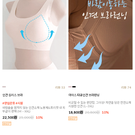
리뷰:53
리뷰:74
인견 심리스 브라
아이스 타공인견 브라런닝
비교할 수 없는 편안함, 그이상! 자연을 담은 천연소재
#안입은듯 #시원
시원한 인견 (L~3XL)
바람솔솔 땀차지 않는 인견소재 노봉제&프리컷 내 피
부같이 편해 (M ~ XXL)
18,800원
20,800원
10%
22,500원
25,000원
10%