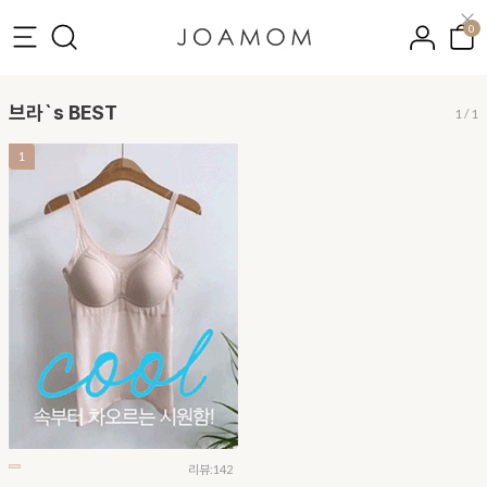
0
브라`s BEST
1
/
1
1
리뷰:142