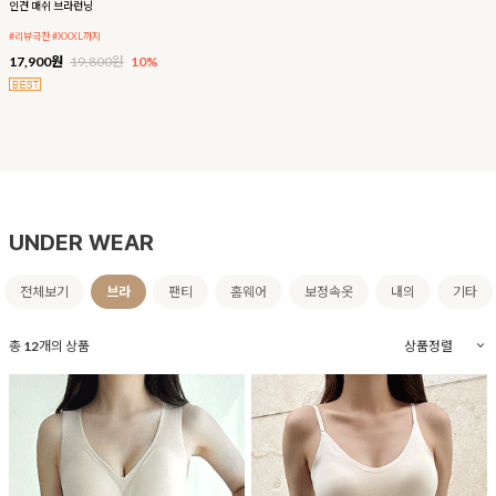
인견 매쉬 브라런닝
#리뷰극찬 #XXXL까지
17,900원
19,800원
10%
UNDER WEAR
전체보기
브라
팬티
홈웨어
보정속옷
내의
기타
총
12
개의 상품