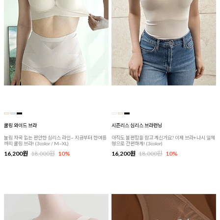
쿨링 와이드 브라
시즌리스 심리스 브라런닝
눌림 자국 없는 편안한 심리스 라인~ 지금부터 한여름
아직도 불편함을 참고 계신가요? 이제 브라+나시 일체
까지 쿨링 브라! (3color / M~XL)
형으로 간편하게! (3color)
16,200원
18,000원
10%
16,200원
18,000원
10%