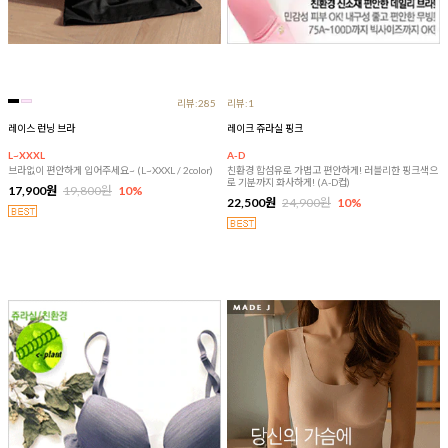
리뷰:285
리뷰:1
레이스 런닝 브라
레이크 쥬라실 핑크
L~XXXL
A-D
브라없이 편안하게 입어주세요~ (L~XXXL / 2color)
친환경 합섬유로 가볍고 편안하게! 러블리한 핑크색으
로 기분까지 화사하게! (A-D컵)
17,900원
19,800원
10%
22,500원
24,900원
10%