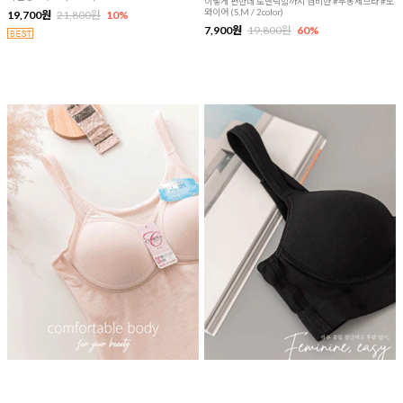
이렇게 편한데 로맨틱함까지 겸비한 #무봉제브라 #노
와이어 (S,M / 2color)
19,700원
21,800원
10%
7,900원
19,800원
60%