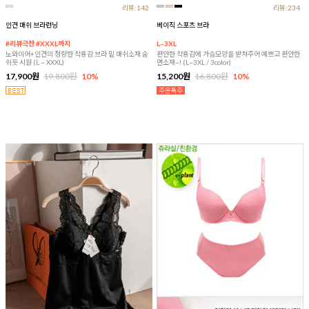
리뷰:142
리뷰:234
인견 매쉬 브라런닝
베이직 스포츠 브라
#리뷰극찬 #XXXL까지
L~3XL
노와이어+인견의 청량한 착용감 브라 밑 매쉬소재 숨
편안한 착용감에 가슴모양을 받쳐주어 예쁘고 편안한
쉬듯 시원 (L ~ XXXL)
면소재~! (L~3XL / 3color)
17,900원
19,800원
10%
15,200원
16,800원
10%