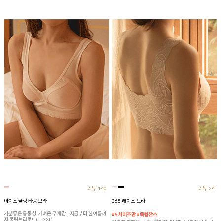
리뷰:140
리뷰:24
아이스 쿨링 타공 브라
365 레이스 브라
기분좋은 통풍성, 가벼운 무게감~ 지금부터 한여름까
#S사이즈만 #득템찬스
지 쿨링브라로!! (L~3XL)