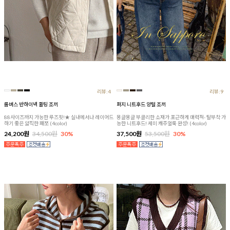
리뷰:4
리뷰:9
롬버스 반하이넥 퀼팅 조끼
퍼지 니트후드 양털 조끼
88사이즈까지 가능한 루즈핏!★ 실내에서나 레이어드
몽글몽글 부클리한 소재가 포근하게 매력적- 탈부착 가
하기 좋은 얇직한 패쪼 (4color)
능한 니트후드! 세미 캐주얼룩 완성! (4color)
24,200원
34,500원
30%
37,500원
53,500원
30%