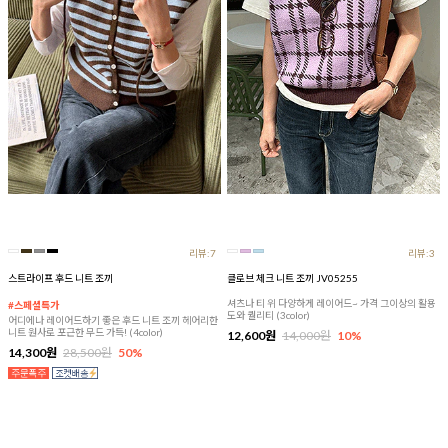
리뷰:7
리뷰:3
스트라이프 후드 니트 조끼
클로브 체크 니트 조끼 JV05255
셔츠나 티 위 다양하게 레이어드~ 가격 그이상의 활용
#스페셜특가
도와 퀄리티 (3color)
어디에나 레이어드하기 좋은 후드 니트 조끼 헤어리한
니트 원사로 포근한 무드 가득! (4color)
12,600원
14,000원
10%
14,300원
28,500원
50%