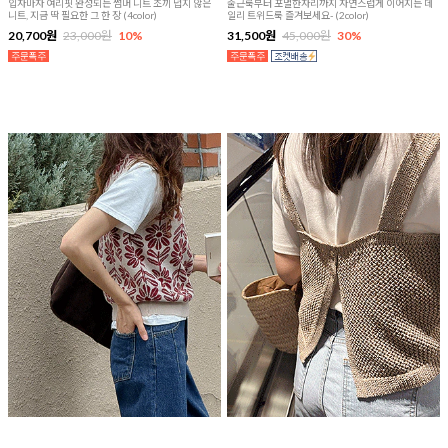
입자마자 여리핏 완성되는 썸머 니트 조끼 덥지 않은
출근룩부터 포멀한자리까지 자연스럽게 이어지는 데
니트, 지금 딱 필요한 그 한 장 (4color)
일리 트위드룩 즐겨보세요- (2color)
20,700원
23,000원
10%
31,500원
45,000원
30%