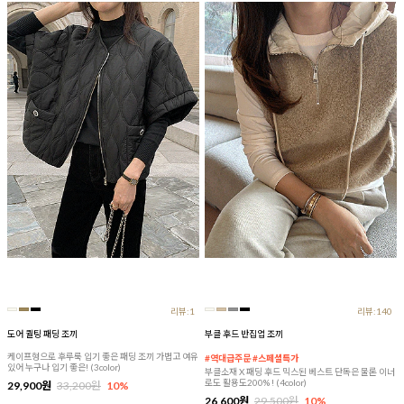
리뷰:1
리뷰:140
도어 퀼팅 패딩 조끼
부클 후드 반집업 조끼
케이프형으로 후루룩 입기 좋은 패딩 조끼 가볍고 여유
#역대급주문 #스페셜특가
있어 누구나 입기 좋은! (3color)
부클소재 X 패딩 후드 믹스된 베스트 단독은 물론 이너
로도 활용도200% ! (4color)
29,900원
33,200원
10%
26,600원
29,500원
10%