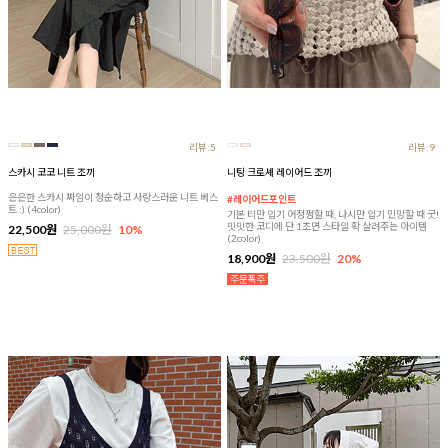
리뷰:5
리뷰:9
스카시 코코 니트 조끼
니팅 크로셰 레이어드 조끼
은은한 스카시 짜임이 청순하고 사랑스러운 니트 베스
#레이어드포인트
트 :) (4color)
기본 티만 입기 어정쩡할 때, 나시만 입기 민망할 때 굿!
밋밋한 코디에 단 1초면 스타일 확 살려주는 아이템
22,500원
25,000원
10%
(2color)
18,900원
23,500원
20%