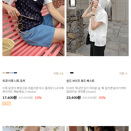
리뷰:24
리뷰:3
피코 리프 니트 조끼
윈드 브리즈 후드 베스트
리프 모양의 짜임으로 러블리한 무드 블라우스나 티에
티셔츠 하나만 입기 아쉬운 날, 툭 걸치면 분위기까지
레이어드 해보세요:) (4color)
달라지는 아이템 (2color)
17,600원
19,500원
10%
23,400원
33,500원
30%