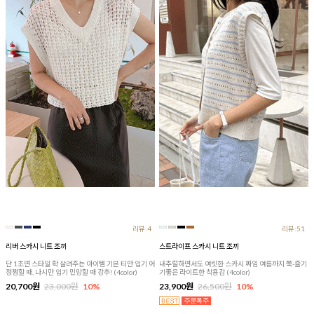
리뷰:4
리뷰:51
리버 스카시 니트 조끼
스트라이프 스카시 니트 조끼
단 1초면 스타일 확 살려주는 아이템 기본 티만 입기 어
내추럴하면서도 여릿한 스카시 짜임 여름까지 쭉-즐기
정쩡할 때, 나시만 입기 민망할 때 강추! (4color)
기좋은 라이트한 착용감 (4color)
20,700원
23,000원
10%
23,900원
26,500원
10%