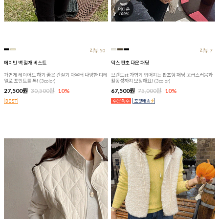
리뷰:50
리뷰:7
메이빈 백 절개 베스트
막스 판초 다운 패딩
가볍게 레이어드 하기 좋은 간절기 아우터 다양한 디테
브랜드st 가볍게 입어지는 판초형 패딩 고급스러움과
일로 포인트를 톡! (3color)
활동성까지 보장해요! (3color)
27,500원
30,500원
10%
67,500원
75,000원
10%