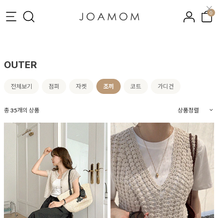
0
OUTER
전체보기
점퍼
자켓
조끼
코트
가디건
총
35
개의 상품