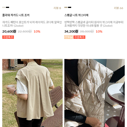
리뷰:8
리뷰:66
플라워 자가드 니트 조끼
스팽글 니트 뷔스티에
쟈가드 패턴이 포인트가 되어 레이어드 코디에 찰떡인
반짝반짝 스팽글과 글리터 원사의 뷔스티에 지금부터
니트조끼! (2color)
초여름까지 다양한 이너와 활용 굿 (2color)
20,600원
22,800원
10%
34,200원
38,000원
10%