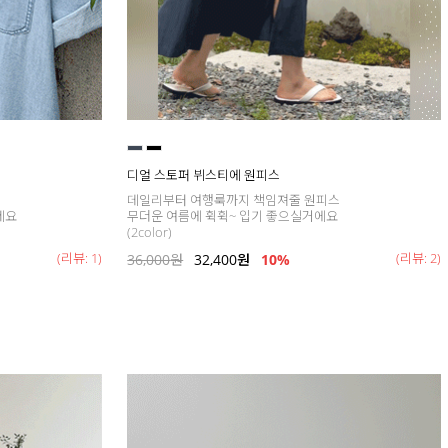
디얼 스토퍼 뷔스티에 원피스
데일리부터 여행룩까지 책임져줄 원피스
세요
무더운 여름에 휙휙~ 입기 좋으실거에요
(2color)
(리뷰: 1)
(리뷰: 2)
36,000
원
32,400
원
10%