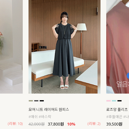
모어 니트 레이어드 원피스
로즈앙 플리츠
#매쉬 #바스락
#후들매끈 #
(리뷰: 10)
(리뷰: 2)
42,000
원
37,800
원
10%
39,500
원