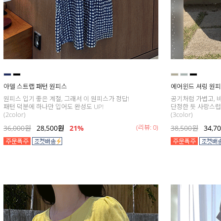
아델 스트랩 패턴 원피스
에어윈드 셔링 원
원피스 입기 좋은 계절, 그래서 이 원피스가 정답!
공기처럼 가볍고, 
패턴 덕분에 하나만 입어도 완성도 UP!
단정한 듯 사랑스럽
(2color)
(3color)
(리뷰: 0)
36,000
원
28,500
원
21
%
38,500
원
34,7