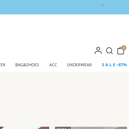
0
TER
BAG&SHOES
ACC
UNDERWEAR
S A L E ~87%