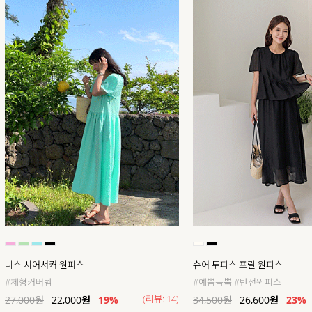
니스 시어서커 원피스
슈어 투피스 프릴 원피스
#체형커버템
#예쁨듬뿍 #반전원피스
(리뷰: 14)
27,000
원
22,000
원
19
%
34,500
원
26,600
원
23
%