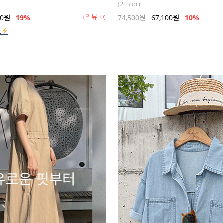
(2color)
(리뷰: 0)
00
원
19
%
74,500
원
67,100
원
10%