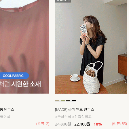
 롱 원피스
[MADE] 라떼 엠보 원피스
나들이룩
#군살순삭 #신축성최고
(리뷰: 2)
(리뷰: 85)
24,800
원
22,400
원
10%