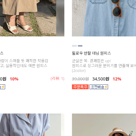
피스
윌로우 반팔 데님 원피스
바람이 스며들 듯 쾌적한 착용감
군살은 쏙- 경쾌함은 up!
고, 실용적인데도 예쁜 원피스
원피스로 싱그러운 분위기를 연출해 보
(2color)
(리뷰: 1)
00
원
10%
39,000
원
34,500
원
12
%