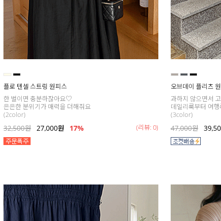
플로 텐셀 스트링 원피스
오브데이 플리츠 
한 벌이면 충분하잖아요♡
과하지 않으면서 
은은한 분위기가 매력을 더해줘요
데일리룩부터 여행
(2color)
(3color)
(리뷰: 0)
32,500
원
27,000
원
17
%
47,000
원
39,5