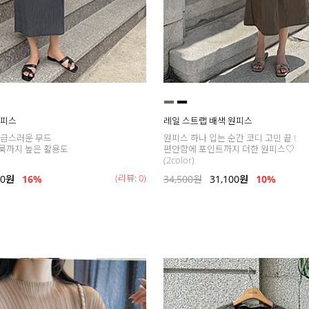
원피스
레일 스트랩 배색 원피스
고급스러운 무드
원피스 하나 입는 순간 코디 고민 끝 !
룩까지 높은 활용도
편안함에 포인트까지 더한 원피스♡
(2color)
(리뷰: 0)
00
원
16
%
34,500
원
31,100
원
10%