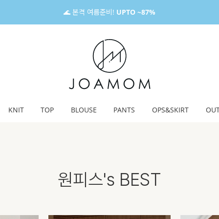
🌊 본격 여름준비!
UPTO ~87%
KNIT
TOP
BLOUSE
PANTS
OPS&SKIRT
OU
원피스's BEST