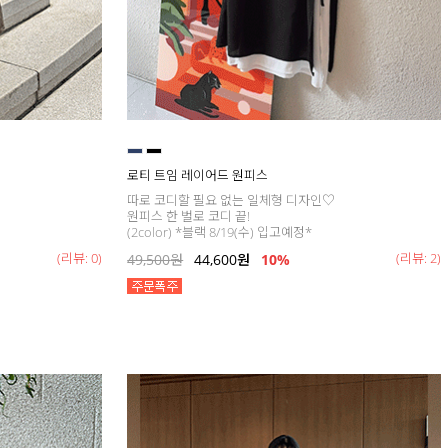
로티 트임 레이어드 원피스
따로 코디할 필요 없는 일체형 디자인♡
원피스 한 벌로 코디 끝!
(2color) *블랙 8/19(수) 입고예정*
(리뷰: 0)
(리뷰: 2)
49,500
원
44,600
원
10%