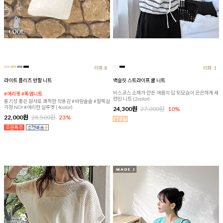
리뷰:8
리뷰:1
라이트 플리츠 반팔 니트
백슬릿 스트라이프 쿨 니트
비스코스 소재가 만든 여름의 답 뒷모습이 은은하게 세
#여리핏 #폭염니트
련된 니트 (2color)
통기성 좋은 원사로 쾌적한 착용감 #바람솔솔 #팔뚝살
걱정 NO! #여리한 실루엣 (4color)
24,300원
27,000원
10%
22,000원
28,500원
23%