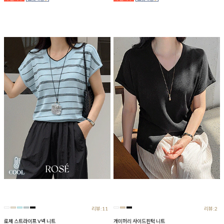
리뷰:11
리뷰:2
로제 스트라이프 V넥 니트
개미허리 사이드핀턱 니트