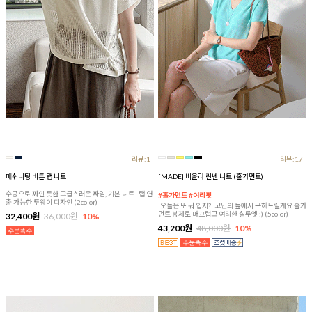
리뷰:1
리뷰:17
매쉬니팅 버튼 랩 니트
[MADE] 비올라 린넨 니트 (홀가먼트)
수공으로 짜인 듯한 고급스러운 짜임, 기본 니트+랩 연
#홀가먼트 #여리핏
출 가능한 투웨이 디자인 (2color)
'오늘은 또 뭐 입지?' 고민의 늪에서 구해드릴게요 홀가
먼트 봉제로 매끄럽고 여리한 실루엣 :) (5color)
32,400원
36,000원
10%
43,200원
48,000원
10%