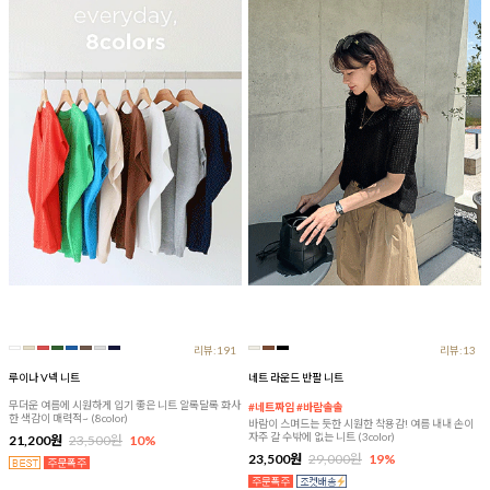
리뷰:191
리뷰:13
루이나 V넥 니트
네트 라운드 반팔 니트
무더운 여름에 시원하게 입기 좋은 니트 알록달록 화사
#네트짜임 #바람솔솔
한 색감이 매력적~ (8color)
바람이 스며드는 듯한 시원한 착용감! 여름 내내 손이
자주 갈 수밖에 없는 니트 (3color)
21,200원
23,500원
10%
23,500원
29,000원
19%