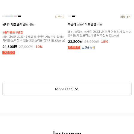
리뷰:10
리뷰:12
워터리 텐셀 홀가먼트 니트
부클레 스트라이프 텐셀 니트
데님, 슬랙스, 스커트 어디에나! 조금 더 분위기 있는 여
#홀가먼트 #텐셀
름 니트가 필요하셨다면 꼭 추천★ (2color)
기본 아이템이지만 소재와 홀가먼트 기법으로 확실히
차이를 느끼실 수 있는 고급스러운 썸머 니트 (5color)
23,500원
28,500원
18%
24,300원
27,000원
10%
More (
1
/
7
)
Instagram