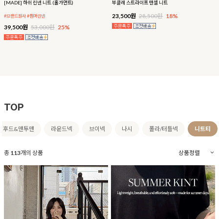
[MADE] 하쉬 린넨 니트 (홀가먼트)
부클레 스트라이프 텐셀 니트
23,500원
28,500원
18%
#브랜드원사 #썸머린넨
39,500원
53,000원
25%
TOP
후드&맨투맨
라운드넥
브이넥
나시
폴라/터틀넥
니트티
총
113
개의 상품