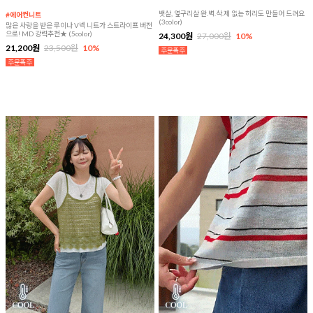
뱃살, 옆구리살 완.벽.삭.제 없는 허리도 만들어 드려요
#에어컨니트
(3color)
많은 사랑을 받은 루이나 V넥 니트가 스트라이프 버전
으로! MD 강력추천★ (5color)
24,300원
27,000원
10%
21,200원
23,500원
10%