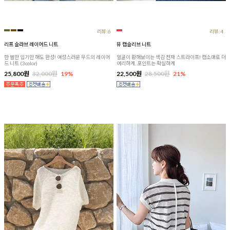
리뷰:6
리뷰:4
리프 슬라브 레이어드 니트
뮤 캡슬리브 니트
한 벌만 입기만 해도 완성! 여성스러운 무드의 레이어
얼굴이 환해보이는 색감 천재 스트라이프! 캡소매로 더
드 니트 (3color)
여리하게, 포인트는 확실하게
25,800원
32,000원
19%
22,500원
28,500원
21%