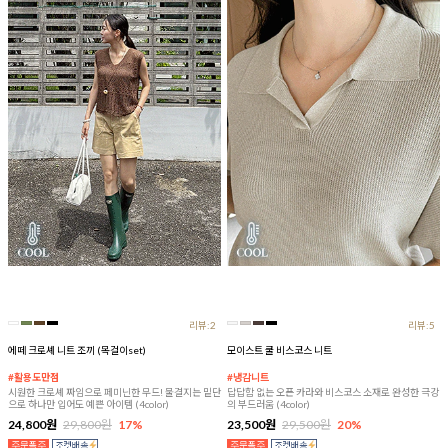
리뷰:2
리뷰:5
에떼 크로셰 니트 조끼 (목걸이set)
모이스트 쿨 비스코스 니트
#활용도만점
#냉감니트
시원한 크로셰 짜임으로 페미닌한 무드! 물결지는 밑단
답답함 없는 오픈 카라와 비스코스 소재로 완성한 극강
으로 하나만 입어도 예쁜 아이템 (4color)
의 부드러움 (4color)
24,800원
29,800원
17%
23,500원
29,500원
20%