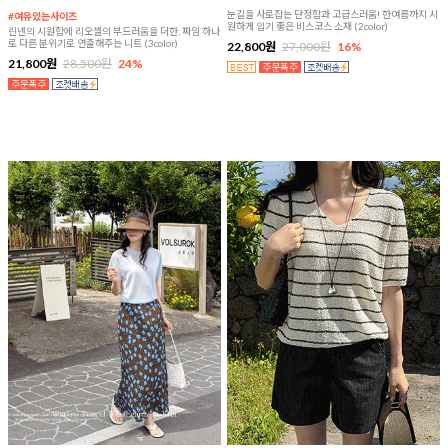
눈길을 사로잡는 단정함과 고급스러움! 한여름까지 시
#여유있는사이즈
원하게 입기 좋은 비스코스 소재 (2color)
린넨의 시원함에 리오셀의 부드러움을 더한, 짜임 하나
로 다른 분위기로 연출해주는 니트 (3color)
22,800원
27,000원
16%
21,800원
28,500원
24%