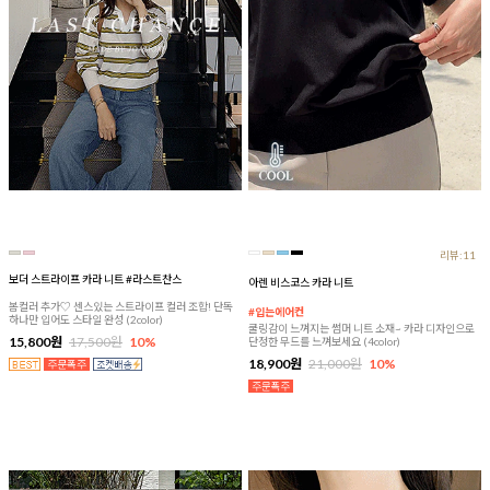
리뷰:11
보더 스트라이프 카라 니트 #라스트찬스
아렌 비스코스 카라 니트
봄컬러 추가♡ 센스있는 스트라이프 컬러 조합! 단독
#입는에어컨
하나만 입어도 스타일 완성 (2color)
쿨링감이 느껴지는 썸머 니트 소재~ 카라 디자인으로
15,800원
17,500원
10%
단정한 무드를 느껴보세요 (4color)
18,900원
21,000원
10%