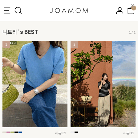
0
니트티`s BEST
1
/
1
1
2
리뷰:35
리뷰:12