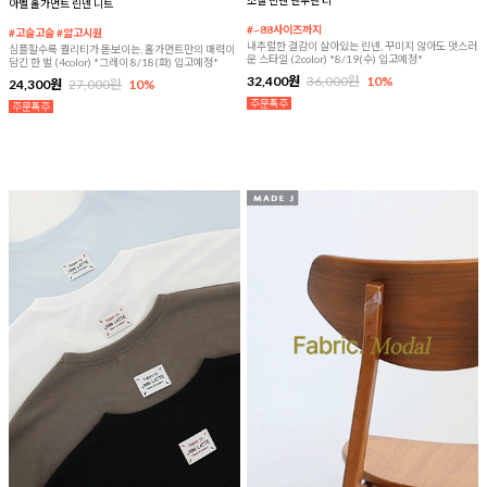
소엘 린넨 맨투맨 티
아벨 홀가먼트 린넨 니트
#~88사이즈까지
#고슬고슬 #얇고시원
내추럴한 결감이 살아있는 린넨, 꾸미지 않아도 멋스러
심플할수록 퀄리티가 돋보이는, 홀가먼트만의 매력이
운 스타일 (2color) *8/19(수) 입고예정*
담긴 한 벌 (4color) *그레이 8/18(화) 입고예정*
32,400원
36,000원
10%
24,300원
27,000원
10%