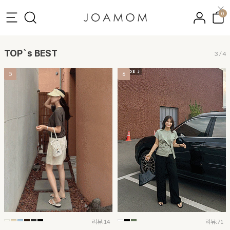
0
TOP`s BEST
3
/
4
5
6
리뷰:14
리뷰:71