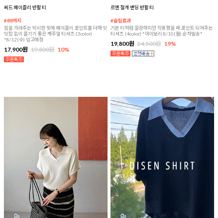
씨드 페이즐리 반팔 티
르엔 절개 밴딩 반팔 티
#88까지
#슬림효과
힙을 가려주는 박시한 핏에 페이즐리 포인트를 더해 밋
기본 티처럼 깔끔하지만 착용했을 때 포인트 되어주는
밋함 없이 즐기기 좋은 캐주얼 티셔츠 (3color)
티셔츠 (4color) *아이보리 8/10(월) 순차발송*
*8/12(수) 입고예정
19,800원
24,500원
19%
17,900원
19,800원
10%