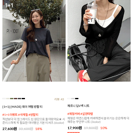
리뷰:43
체르니 딥V넥 니트
[1+1] [MADE] 데이 어텀 반팔 티
#체형커버 #살안타템
#1+1이벤트 #사계절 #반팔티
체형은 자연스럽게 커버하면서 분위기는 은은하게 더
작년보다 더 업그레이드 된 원단으로 돌아왔어요★ 시
해주는 꾸안꾸 니트 (3color)
즌리스하게 꼭 필요한 아이템인 기본 티셔츠 (6color)
17,900원
19,800원
10%
27,600원
33,600원
18%