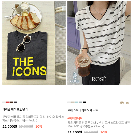
리뷰:10
아이콘 배색 프린팅 티
로제 스트라이프 V넥 니트
밋밋한 여름 코디를 살려줄 프린팅 티! 바이오 워싱 소
#에어컨니트
재로 너무 부드러워~ (4color)
많은 사랑을 받은 루이나 V넥 니트가 스트라이프 버전
22,500원
25,000원
10%
으로! MD 강력추천★ (5color)
21,200원
23,500원
10%