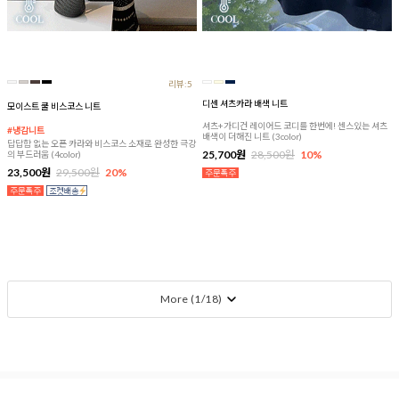
리뷰:5
디센 셔츠카라 배색 니트
모이스트 쿨 비스코스 니트
셔츠+가디건 레이어드 코디를 한번에! 센스있는 셔츠
#냉감니트
배색이 더해진 니트 (3color)
답답함 없는 오픈 카라와 비스코스 소재로 완성한 극강
25,700원
28,500원
10%
의 부드러움 (4color)
23,500원
29,500원
20%
More (
1
/
18
)