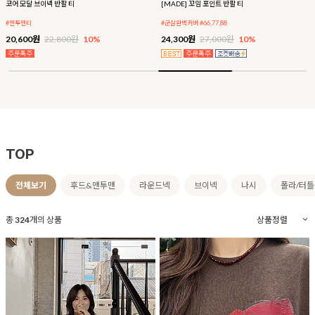
코어 모달 브이넥 반팔 티
[MADE] 꼬임 포인트 반팔 티
#맨투맨티
#군살완벽커버 #66,77,88
20,600원
22,800원
10%
24,300원
27,000원
10%
TOP
전체보기
후드&맨투맨
라운드넥
브이넥
나시
폴라/터
총
324
개의 상품