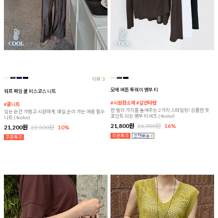
리뷰:3
모에 버튼 투웨이 뱀부 티
워프 짜임 쿨 비스코스 니트
#시원한소재 #살안타템
#쿨니트
한 벌의 가치를 높여주는 2가지 스타일링! 심플한 듯
입는 순간 가볍고 시원하게, 매일 손이 가는 여름 필수
포인트 되는 뱀부 티셔츠 (4color)
니트 (4color)
21,800원
26,000원
16%
21,200원
23,500원
10%