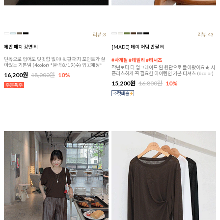
리뷰:3
리뷰:43
에반 패치 강연 티
[MADE] 데이 어텀 반팔 티
단독으로 입어도 밋밋함 없이! 뒷판 패치 포인트가 살
#사계절 #데일리 #티셔츠
아있는 기본템 (4color) *블랙 8/19(수) 입고예정*
작년보다 더 업그레이드 된 원단으로 돌아왔어요★ 시
즌리스하게 꼭 필요한 아이템인 기본 티셔츠 (6color)
16,200원
18,000원
10%
15,200원
16,800원
10%