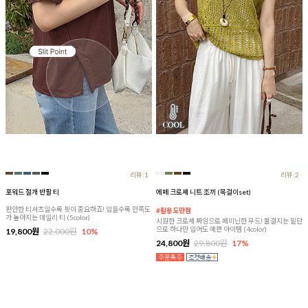
리뷰:1
리뷰:2
포워드 절개 반팔 티
에떼 크로셰 니트 조끼 (목걸이set)
편안한 티셔츠일수록 핏이 중요하죠! 입을수록 만족도
#활용도만점
가 높아지는 데일리 티 (5color)
시원한 크로셰 짜임으로 페미닌한 무드! 물결지는 밑단
으로 하나만 입어도 예쁜 아이템 (4color)
19,800원
22,000원
10%
24,800원
29,800원
17%