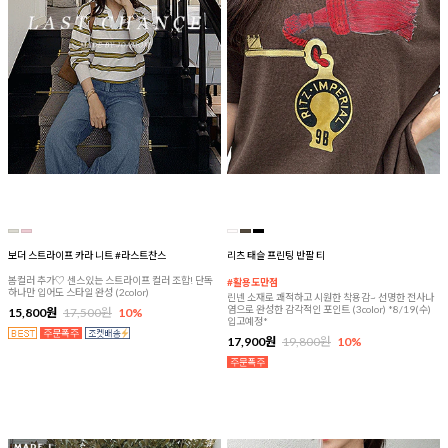
보더 스트라이프 카라 니트 #라스트찬스
리츠 태슬 프린팅 반팔 티
봄컬러 추가♡ 센스있는 스트라이프 컬러 조합! 단독
#활용도만점
하나만 입어도 스타일 완성 (2color)
린넨 소재로 쾌적하고 시원한 착용감~ 선명한 전사나
염으로 완성한 감각적인 포인트 (3color) *8/19(수)
15,800원
17,500원
10%
입고예정*
17,900원
19,800원
10%