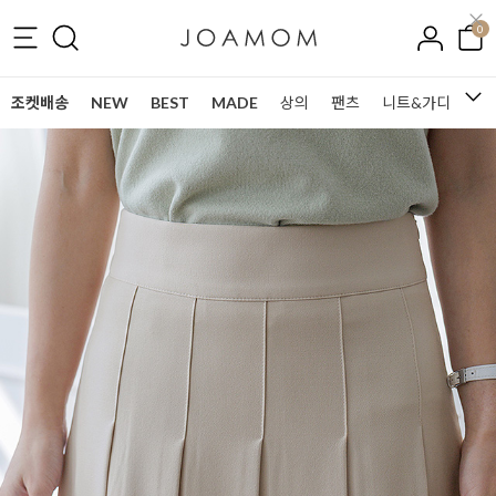
0
조켓배송
NEW
BEST
MADE
상의
팬츠
니트&가디건