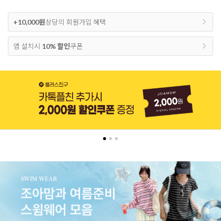
+10,000원
상당의 회원가입 혜택
앱 설치시
10% 할인
쿠폰