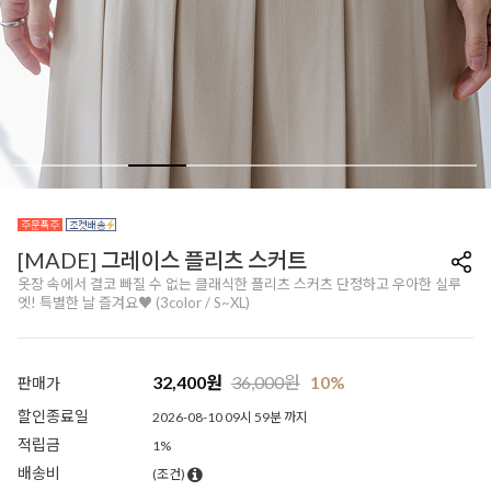
[MADE] 그레이스 플리츠 스커트
옷장 속에서 결코 빠질 수 없는 클래식한 플리츠 스커츠 단정하고 우아한 실루
엣! 특별한 날 즐겨요♥ (3color / S~XL)
32,400
원
36,000
원
10%
판매가
할인종료일
2026-08-10 09시 59분 까지
적립금
1%
배송비
(조건)