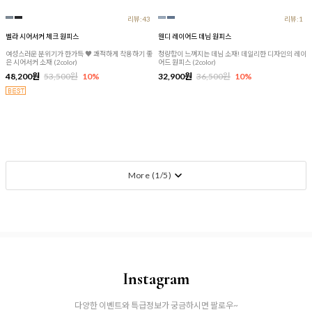
리뷰:43
리뷰:1
벨라 시어서커 체크 원피스
웬디 레이어드 데님 원피스
여성스러운 분위기가 한가득 ♥ 쾌적하게 착용하기 좋
청량함이 느껴지는 데님 소재! 데일리한 디자인의 레이
은 시어서커 소재 (2color)
어드 원피스 (2color)
48,200원
53,500원
10%
32,900원
36,500원
10%
More (
1
/
5
)
Instagram
다양한 이벤트와 특급정보가 궁금하시면 팔로우~