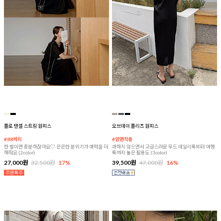
플로 텐셀 스트링 원피스
오브데이 플리츠 원피스
#88까지
#양면착용
한 벌이면 충분하잖아요♡ 은은한 분위기가 매력을 더
과하지 않으면서 고급스러운 무드 데일리룩부터 여행
해줘요 (2color)
룩까지 높은 활용도 (3color)
27,000원
32,500원
17%
39,500원
47,000원
16%