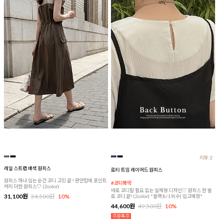
리뷰:2
레일 스트랩 배색 원피스
로티 트임 레이어드 원피스
원피스 하나 입는 순간 코디 고민 끝 ! 편안함에 포인트
#코디뚝딱
까지 더한 원피스♡ (2color)
따로 코디할 필요 없는 일체형 디자인♡ 원피스 한 벌
31,100원
34,500원
10%
로 코디 끝! (2color) *블랙 8/19(수) 입고예정*
44,600원
49,500원
10%