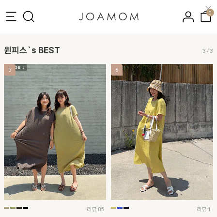
0
원피스`s BEST
3
/
3
5
6
리뷰:85
리뷰:1