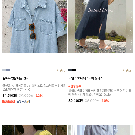
리뷰:1
리뷰:2
윌로우 반팔 데님 원피스
디얼 스토퍼 뷔스티에 원피스
군살은 쏙- 경쾌함은 up! 원피스로 싱그러운 분위기를
#쥔장강추
연출해 보세요 (2color)
데일리부터 여행룩까지 책임져줄 원피스 무더운 여름
에 휙휙~ 입기 좋으실거에요 (2color)
34,500원
39,000원
12%
32,400원
36,000원
10%