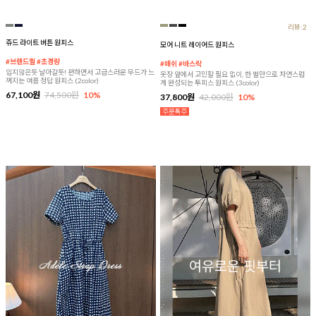
리뷰:2
쥬드 라이트 버튼 원피스
모어 니트 레이어드 원피스
#브랜드퀄 #초경량
#매쉬 #바스락
입지않은듯 날아갈듯! 편하면서 고급스러운 무드가 느
옷장 앞에서 고민할 필요 없이, 한 벌만으로 자연스럽
껴지는 여름 정답 원피스 (2color)
게 완성되는 투피스 원피스 (3color)
67,100원
74,500원
10%
37,800원
42,000원
10%