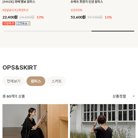
[MADE] 라떼 엠보 원피스
슈에뜨 프렌치 린넨 원피스
#군살순삭 #신축성최고
린넨100%
22,400원
24,800원
10%
53,600원
59,500원
10%
OPS&SKIRT
전체보기
원피스
스커트
총
80
개의 상품