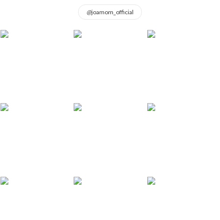
@
joamom_official