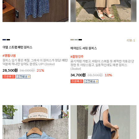
리뷰:1
아델 스트랩 패턴 원피스
에어윈드 셔링 원피스
#명품나염
#쥔장강추
원피스 입기 좋은 계절, 그래서 이 원피스가 정답! 패턴
공기처럼 가볍고, 바람이 스며들 듯 쾌적한 착용감 단
덕분에 하나만 입어도 완성도 UP! (2color)
정한 듯 사랑스럽고, 실용적인데도 예쁜 원피스
(3color)
28,500원
36,000원
21%
34,700원
38,500원
10%