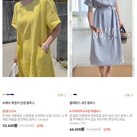
리뷰:1
리뷰:3
슈에뜨 프렌치 린넨 원피스
클라랑스 셔츠 원피스
린넨100%
#시어서커 #구김걱정NO
무더운 여름에도 시원함을 선사하는 린넨 100%, 그 자
한 벌로 단정함과 편안함을 모두 담은 셔츠 원피스 여
체로 여름을 완성하는 원피스 (3color)
름 하객룩과 격식 있는 자리까지 책임져드려요
(2color / F,L)
53,600원
59,500원
10%
66,600원
74,000원
10%