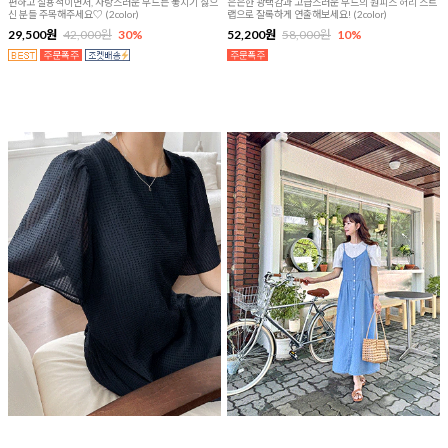
편하고 실용적이면서, 사랑스러운 무드는 놓치기 싫으
은은한 광택감과 고급스러운 무드의 원피스 허리 스트
신 분들 주목해주세요♡ (2color)
랩으로 잘록하게 연출해보세요! (2color)
29,500원
42,000원
30%
52,200원
58,000원
10%